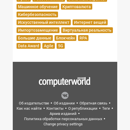
Машинное обучение
Криптовалюта
Кибербезопасность
Искусственный интеллект
Интернет вещей
Импортозамещение
Виртуальная реальность
Большие данные
Блокчейн
RPA
Data Award
Agile
5G
Об издательстве
Об издании
Обратная связь
Как нас найти
Контакты
О републикации
Теги
Архив изданий
Политика обработки персональных данных
Change privacy settings