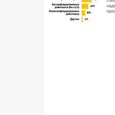
спец
над
про