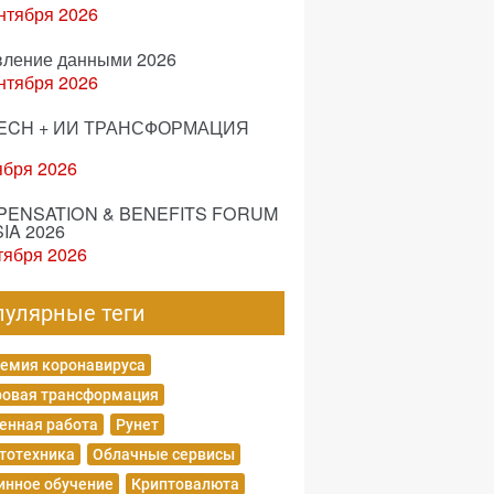
нтября 2026
вление данными 2026
нтября 2026
ECH + ИИ ТРАНСФОРМАЦИЯ
ября 2026
ENSATION & BENEFITS FORUM
IA 2026
тября 2026
пулярные теги
емия коронавируса
овая трансформация
енная работа
Рунет
тотехника
Облачные сервисы
нное обучение
Криптовалюта