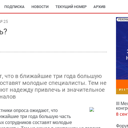
ПОДПИСКА
НОВОСТИ
ТЕКУЩИЙ НОМЕР
АРХИВ
РЕКЛА
№ 25
ь?
, что в ближайшие три года большую
составят молодые специалисты. Тем не
ИТ
яют надежду привлечь и значительное
налов
III М
конгр
тники опроса ожидают, что
8 сен
лижайшие три года большую часть
ых сотрудников составят молодые
Фору