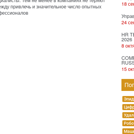
иалисты. Тем не менее в компаниях не теряют
18 се
ежду привлечь и значительное число опытных
фессионалов
Упра
24 се
HR T
2026
8 окт
COMP
RUSS
15 ок
По
Эпид
Цифр
Удал
Робо
Маши