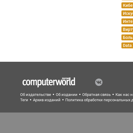
Кибе
Иску
Инте
Вирт
Боль
Data
Об издательстве
Об издании
Обратная связь
Как нас 
Теги
Архив изданий
Политика обработки персональных 