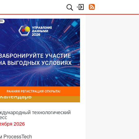
МА
-календарь
еждународный технологический
есс
тября 2026
м ProcessTech