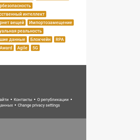
рбезопасность
сственный интеллект
рнет вещей
Импортозамещение
уальная реальность
шие данные
Блокчейн
RPA
 Award
Agile
5G
найти
Контакты
О републикации
данных
Change privacy settings