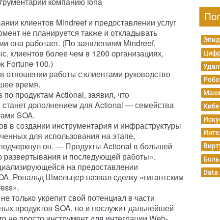
трументарии компанию Iona
По
ании клиентов Mindreef и предоставлении услуг
омент не планируется также и откладывать
Эпид
ми она работает. (По заявлениям Mindreef,
с. клиентов более чем в 1200 организациях,
Цифр
к Fortune 100.)
Удал
 в отношении работы с клиентами руководство
Робо
йшее время.
 по продуктам Actional, заявил, что
Маши
 станет дополнением для Actional — семейства
Кибе
тами SOA.
Иску
хов в создании инструментария и инфраструктуры
Инте
ченных для использования на этапе,
одчеркнул он. — Продукты Actional в большей
Вирт
ю развертывания и последующей работы».
Боль
ециализирующейся на предоставлении
Data
SOA, Рональд Шмельцер назвал сделку «гигантским
ess».
не только укрепит свой потенциал в части
ных продуктов SOA, но и послужит дальнейшей
то не просто инструмент для интеграции Web-