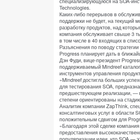
специализирующуюся на SOA-инс
Technologies.
Каких-либо перерывов в обслужив
поддержки не будет, на текущий м
разработку продуктов, над которы
компания обслуживает свыше 3 ты
в том числе в 40 входящих в списо
Разъяснения по поводу стратегии
Progress планирует дать в ближа
Дэн Фуди, вице-президент Progress
поддерживаемый Mindreef каталог
инструментов управления продук
«Mindreef достигла больших успе
для тестирования SOA, предназна
предшествующем реализации, — п
степени ориентированы на стади
Аналитик компании ZapThink, сп
консалтинговых услуг в области 
положительным сдвигом для Progr
«Благодаря этой сделке компания 
предоставления высококачествен
популяризации идеи, что SOA — э