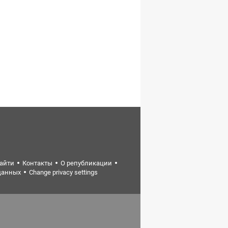
найти
Контакты
О републикации
данных
Change privacy settings