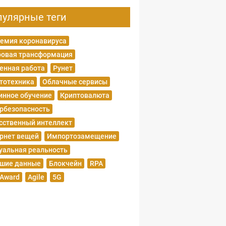
пулярные теги
емия коронавируса
овая трансформация
енная работа
Рунет
тотехника
Облачные сервисы
нное обучение
Криптовалюта
рбезопасность
сственный интеллект
рнет вещей
Импортозамещение
уальная реальность
шие данные
Блокчейн
RPA
 Award
Agile
5G