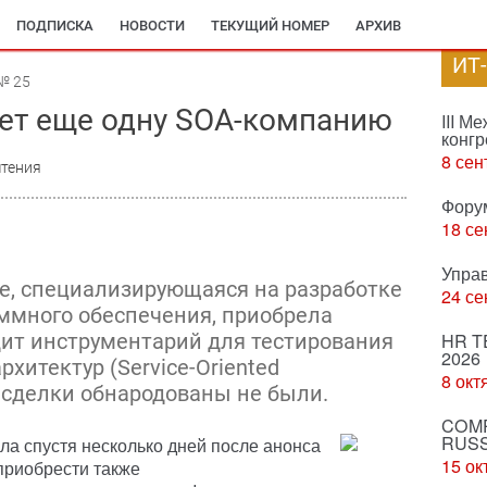
ПОДПИСКА
НОВОСТИ
ТЕКУЩИЙ НОМЕР
АРХИВ
ИТ
№ 25
ает еще одну SOA-компанию
III М
конгр
8 сен
чтения
Фору
18 се
Упра
re, специализирующаяся на разработке
24 се
ммного обеспечения, приобрела
одит инструментарий для тестирования
HR T
2026
хитектур (Service-Oriented
8 окт
ия сделки обнародованы не были.
COMP
RUSS
а спустя несколько дней после анонса
15 ок
приобрести также