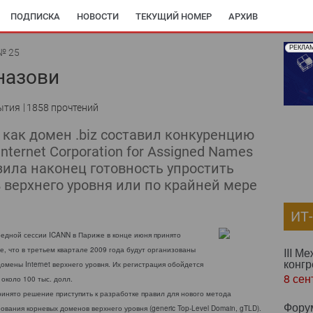
ПОДПИСКА
НОВОСТИ
ТЕКУЩИЙ НОМЕР
АРХИВ
РЕКЛА
№ 25
назови
ытия
1858 прочтений
, как домен .biz составил конкуренцию
nternet Corporation for Assigned Names
зила наконец готовность упростить
 верхнего уровня или по крайней мере
ИТ
едной сессии ICANN в Париже в конце июня принято
, что в третьем квартале 2009 года будут организованы
III М
конгр
омены Internet верхнего уровня. Их регистрация обойдется
8 сен
 около 100 тыс. долл.
инято решение приступить к разработке правил для нового метода
Фору
вания корневых доменов верхнего уровня (generic Top-Level Domain, gTLD).