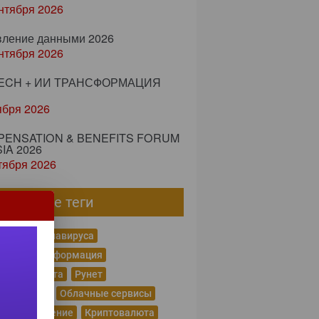
нтября 2026
вление данными 2026
нтября 2026
ECH + ИИ ТРАНСФОРМАЦИЯ
ября 2026
ENSATION & BENEFITS FORUM
IA 2026
тября 2026
пулярные теги
емия коронавируса
овая трансформация
енная работа
Рунет
тотехника
Облачные сервисы
нное обучение
Криптовалюта