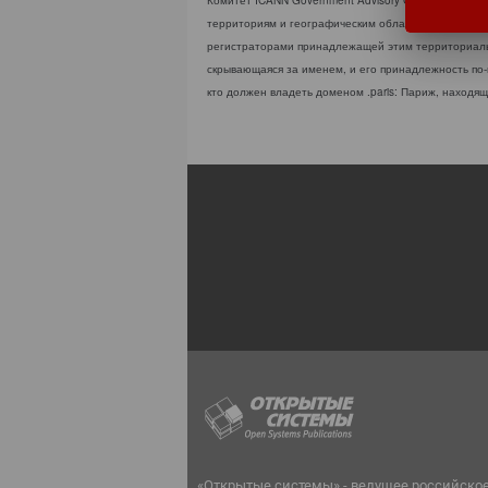
Комитет ICANN Government Advisory Committee долж
территориям и географическим областям возможнос
регистраторами принадлежащей этим территориальн
скрывающаяся за именем, и его принадлежность по
кто должен владеть доменом .paris: Париж, находя
«Открытые системы» - ведущее российско