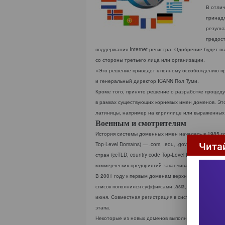
В отлич
принад
резуль
предос
поддержания Internet-регистра. Одобрение будет в
со стороны третьего лица или организации.
«Это решение приведет к полному освобождению пр
и генеральный директор ICANN Пол Туми.
Кроме того, принято решение о разработке процедур
в рамках существующих корневых имен доменов. Это
латиницы, например на кириллице или выраженных
Военным и смотрителям
История системы доменных имен началась в 1985 год
Top-Level Domains) — .com, .edu, .gov, .mil, .net и 
Чита
стран (ccTLD, country code Top-Level Domains). Дом
коммерческих предприятий заканчивались на .com, вое
В 2001 году к первым доменам верхнего уровня добави
список пополнился суффиксами .asia, .jobs, .pro и 
июня. Совместная регистрация в системе доменных 
этапа.
Некоторые из новых доменов выполняют вполне опр