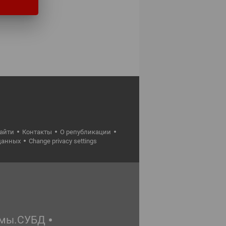
найти
Контакты
О републикации
данных
Change privacy settings
емы.СУБД