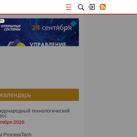
МА
-календарь
еждународный технологический
есс
тября 2026
м ProcessTech