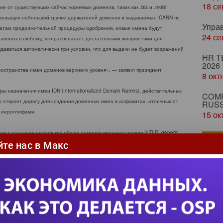
18 се
ие от существующих сейчас корневых доменов, таких как .biz и .mobi,
лежащих небольшой группе держателей доменов и выдаваемых ICANN по
Упра
татам продолжительной процедуры одобрения, новые имена будут
24 се
тавляться любому, кто располагает достаточными мощностями для
ыдаваться автоматически при условии, что для выдачи не будет возражений
HR T
2026
остранства имен доменов верхнего уровня», — заявил президент
8 окт
ы назначения имен IDN (Internationalized Domain Names), действительных
COMP
 откроет дорогу для создания доменных имен в алфавитах, отличных от
RUSS
 иероглифами.
15 ок
у с создания нескольких общих доменов верхнего уровня (gTLD, generic
По
.org, а также доменов верхнего уровня, состоящих из двухсимвольных кодов
йте нас в Макс
ены использовались для широкой классификации адресов Internet: адреса
нных организаций на .mil, французских ресурсов на .fr и т. д.
Эпид
лись .aero, .biz, .coop, .info, .museum и .name, а несколько позже их
Цифр
.travel. Самый молодой общий домен верхнего уровня .tel был анонсирован 23
Удал
имен и телефонной книги начнется 3 декабря и будет проводиться в три
Робо
еделенные функции, например, домен .aero доступен только компаниям
Маши