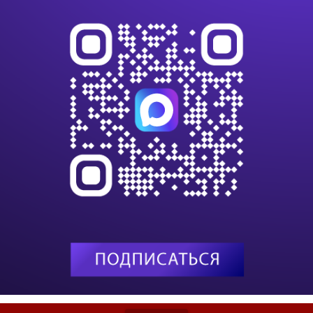
seum по вполне понятным причинам разрешается только музеям.
Кибе
ом .com, а транснациональные корпорации, дублировавшие ранее свое
Иску
в десятках доменов стран, защищая свои электронные торговые марки, теперь
ации еще и в доменах .info и .biz.
Инте
ки, которой подвергаются планы ICANN. Казалось бы, .biz и .info
Вирт
 которые хотели бы зарегистрироваться в домене .com, но их имя уже
Боль
, что это дает только повод лишний раз отметиться в новых доменах тем
Data
в Internet. К примеру, доменное имя apple.info дает ссылки вовсе не на
на дополнительные сайты, принадлежащие производителю компьютеров
om, apple.fr и многими другими аналогичными именами.
вателей домена .cat, специально созданного для людей, говорящих на
жится всего 30 тыс. сайтов. Впрочем, по его мнению, это нельзя считать
онском языке, с момента создания домена .cat выросло более чем в два
 Ранее им чаще всего приходилось искать или создавать Web-страницы на
стран, где проживает большинство каталонцев.
ыков, не имеющих собственных доменов ccTLD, также обратиться к доменам
щие на галисийском (они претендуют на создание домена .gal), валлийском
ANN уже около года, но до сих пор принятие окончательного решения