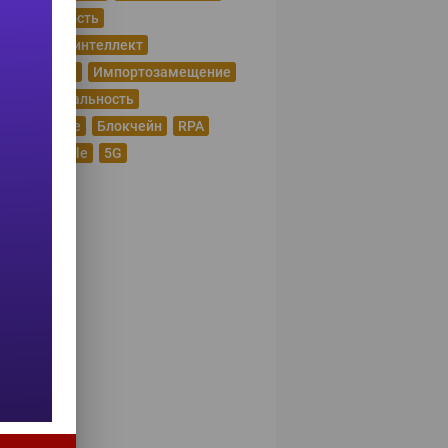
рбезопасность
сственный интеллект
рнет вещей
Импортозамещение
уальная реальность
шие данные
Блокчейн
RPA
 Award
Agile
5G