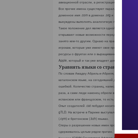
авиационной отрасли, а регистрация в домене .mu
Все прочие имена существуют параллельно с домен
доменное имя .com в доменах .org и .net, а также 
вынуждены выполнять аналогичную процедуру регистр
Такое положение дел является одной из причин крити
открывают новые возможности перед предприятиями,
занято кем-то другим. Однако на практике мы видим
игрокам, которые уже имеют свое представительство 
ресурсы о фруктах или о выращивании фруктов, а 
Apple, который и так уже владеет доменами apple.c
Уравнять языки со странами
По словам Амадеу Абриль-и-Абриля, одного из осно
каталонском языке, на сегодняшний день в нем содер
ошибкой. Количество страниц, написанных на катал
раза, а сами люди наконец обрели в Web свой дом.
испанском или французском, то есть на языках тех 
Опыт создателей .cat побудил носителей других яз
gTLD. На встрече в Париже выступали люди, говоря
(.cym) и бретонском (.bzh) языках.
Споры о разрешении новых имен продолжаются в IC
сдерживалось целым рядом причин.