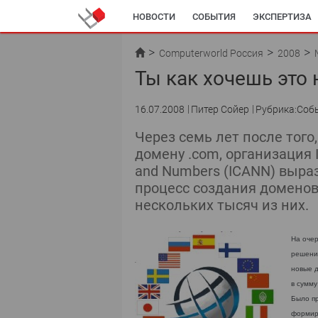
НОВОСТИ
СОБЫТИЯ
ЭКСПЕРТИЗА
Computerworld Россия
2008
Ты как хочешь это 
16.07.2008
Питер Сойер
Рубрика:Соб
Через семь лет после того
домену .com, организация I
and Numbers (ICANN) выра
процесс создания доменов
нескольких тысяч из них.
На очер
решение
новые д
в сумму
Было пр
формиро