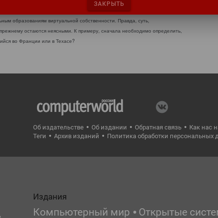
ен в деталях рассмотреть вопросы, связанные с предоставлением странам,
ЗАКРЫТЬ
ти защищать свои имена и не допускать продажи коммерческими
ым образованиям виртуальной собственности. Правда, суть,
-прежнему остаются неясными. К примеру, сначала необходимо определить,
щийся во Франции или в Техасе?
Об издательстве
Об издании
Обратная связь
Как нас 
Теги
Архив изданий
Политика обработки персональных 
Издания
Компьютерный мир
Открытые сист
е