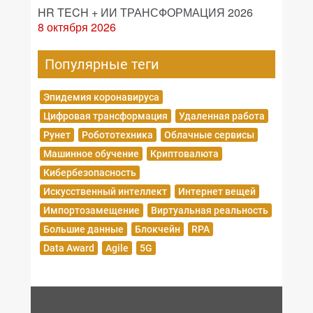
HR TECH + ИИ ТРАНСФОРМАЦИЯ 2026
8 октября 2026
Популярные теги
Эпидемия коронавируса
Цифровая трансформация
Удаленная работа
Рунет
Робототехника
Облачные сервисы
Машинное обучение
Криптовалюта
Кибербезопасность
Искусственный интеллект
Интернет вещей
Импортозамещение
Виртуальная реальность
Большие данные
Блокчейн
RPA
Data Award
Agile
5G