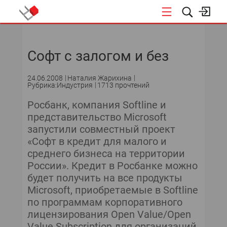
НОВОСТИ
Софт с залогом и без
СОБЫТИЯ
24.06.2008
Наталия Жарихина
ЭКСПЕРТИЗА
Рубрика:Индустрия
1713 прочтений
Росбанк, компания Softline и
ПОДПИСКА
представительство Microsoft
запустили совместный проект
НОВОСТИ
«Софт в кредит для малого и
среднего бизнеса на территории
ТЕКУЩИЙ НОМЕР
России». Кредит в Росбанке можно
будет получить на все продукты
АРХИВ
Microsoft, приобретаемые в Softline
по программам корпоративного
лицензирования Open Value/Open
Value Subscription для организаций