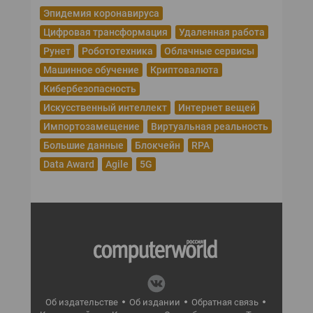
Эпидемия коронавируса
Цифровая трансформация
Удаленная работа
Рунет
Робототехника
Облачные сервисы
Машинное обучение
Криптовалюта
Кибербезопасность
Искусственный интеллект
Интернет вещей
Импортозамещение
Виртуальная реальность
Большие данные
Блокчейн
RPA
Data Award
Agile
5G
Об издательстве
Об издании
Обратная связь