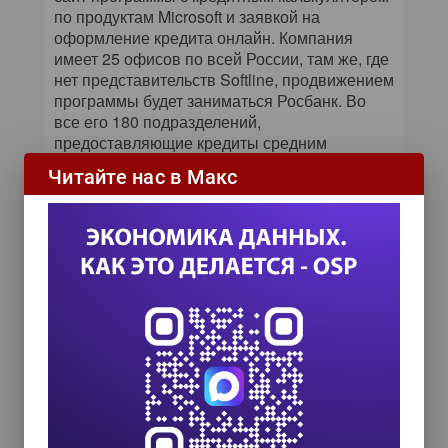
по продуктам Microsoft и заявкой на
оформление кредита онлайн. Компания
имеет 25 офисов по всей России, там же, где
нет представительств Softline, продвижением
программы будет заниматься Росбанк. Во
все его 180 подразделений,
предоставляющие кредиты средним
и малым предприятиям, сотрудникам,
Читайте нас в Макс
отвечающим за работу с клиентами этого
сегмента, направлены информационные
письма о новом продукте. Кроме того,
операторы трех центров обработки вызовов
банка будут круглосуточно консультировать
потенциальных клиентов по условиям
предоставления кредита.
«Для нас этот старт нового направления
работы в кооперации с крупными
компаниями является крайне значимым. Это
первый проект национального масштаба для
Росбанка, и мы постараемся, чтобы он был
максимально полезен как для его