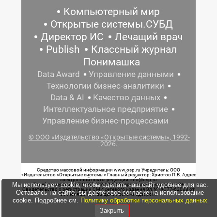
Компьютерный мир
Открытые системы.СУБД
Директор ИС
Лечащий врач
Publish
Классный журнал
Понимашка
Data Award
Управление данными
Технологии бизнес-аналитики
Data & AI
Качество данных
Интеллектуальное предприятие
Управление бизнес-процессами
© ООО «Издательство «Открытые системы», 1992-
2026.
Средство массовой информации www.osp.ru Учредитель: ООО
«Издательство «Открытые системы» Главный редактор: Христов П.В. Адрес
электронной почты редакции: info@osp.ru
Мы используем cookie, чтобы сделать наш сайт удобнее для вас.
Телефон редакции: 7 (499) 703-18-54 Возрастная маркировка: 12+
Свидетельство о регистрации СМИ сетевого издания Эл.№ ФС77-62008 от
Оставаясь на сайте, вы даете свое согласие на использование
05 июня 2015 г. выдано Роскомнадзором.
cookie. Подробнее см.
Политику обработки персональных данных
Закрыть