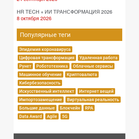
HR TECH + ИИ ТРАНСФОРМАЦИЯ 2026
8 октября 2026
Популярные теги
Эпидемия коронавируса
Цифровая трансформация
Удаленная работа
Рунет
Робототехника
Облачные сервисы
Машинное обучение
Криптовалюта
Кибербезопасность
Искусственный интеллект
Интернет вещей
Импортозамещение
Виртуальная реальность
Большие данные
Блокчейн
RPA
Data Award
Agile
5G