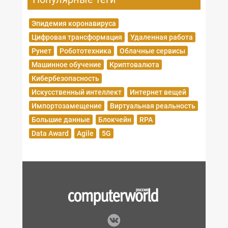
Эпидемия коронавируса
Цифровая трансформация
Удаленная работа
Рунет
Робототехника
Облачные сервисы
Машинное обучение
Криптовалюта
Кибербезопасность
Искусственный интеллект
Интернет вещей
Импортозамещение
Виртуальная реальность
Большие данные
Блокчейн
RPA
Data Award
Agile
5G