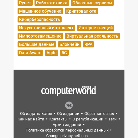
Рунет
Робототехника
Облачные сервисы
Машинное обучение
Криптовалюта
Кибербезопасность
Искусственный интеллект
Интернет вещей
Импортозамещение
Виртуальная реальность
Большие данные
Блокчейн
RPA
Data Award
Agile
5G
Об издательстве
Об издании
Обратная связь
Как нас найти
Контакты
О републикации
Теги
Архив изданий
Политика обработки персональных данных
Change privacy settings