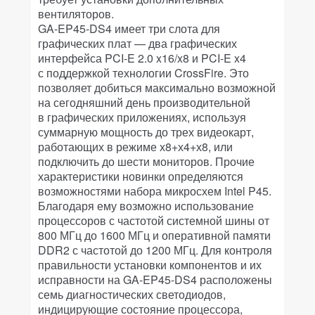
вентиляторов.
GA-EP45-DS4 имеет три слота для
графических плат — два графических
интерфейса PCI-E 2.0 x16/x8 и PCI-E x4
с поддержкой технологии CrossFire. Это
позволяет добиться максимально возможной
на сегодняшний день производительной
в графических приложениях, используя
суммарную мощность до трех видеокарт,
работающих в режиме х8+х4+х8, или
подключить до шести мониторов. Прочие
характеристики новинки определяются
возможностями набора микросхем Intel P45.
Благодаря ему возможно использование
процессоров с частотой системной шины от
800 МГц до 1600 МГц и оперативной памяти
DDR2 с частотой до 1200 МГц. Для контроля
правильности установки компонентов и их
исправности на GA-EP45-DS4 расположены
семь диагностических светодиодов,
индицирующие состояние процессора,