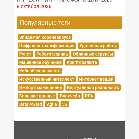
8 октября 2026
Популярные теги
Эпидемия коронавируса
Цифровая трансформация
Удаленная работа
Рунет
Робототехника
Облачные сервисы
Машинное обучение
Криптовалюта
Кибербезопасность
Искусственный интеллект
Интернет вещей
Импортозамещение
Виртуальная реальность
Большие данные
Блокчейн
RPA
Data Award
Agile
5G