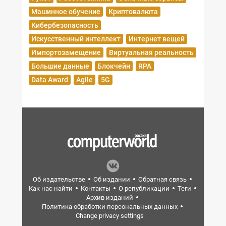
Машинное обучение
Криптовалюта
Кибербезопасность
Искусственный интеллект
Интернет вещей
Импортозамещение
Виртуальная реальность
Большие данные
Блокчейн
RPA
Data Award
Agile
5G
Об издательстве
Об издании
Обратная связь
Как нас найти
Контакты
О републикации
Теги
Архив изданий
Политика обработки персональных данных
Change privacy settings