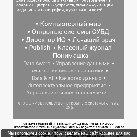
для профессионалов и активных пользователей в
сфере ИТ, цифровых устройств, телекоммуникаций,
медицины и полиграфии, журналы для детей.
Компьютерный мир
Открытые системы.СУБД
Директор ИС
Лечащий врач
Publish
Классный журнал
Понимашка
Data Award
Управление данными
Технологии бизнес-аналитики
Data & AI
Качество данных
Интеллектуальное предприятие
Управление бизнес-процессами
© ООО «Издательство «Открытые системы», 1992-
2026.
Средство массовой информации www.osp.ru Учредитель: ООО
«Издательство «Открытые системы» Главный редактор: Христов П.В. Адрес
электронной почты редакции: info@osp.ru
Мы используем cookie, чтобы сделать наш сайт удобнее для вас.
Телефон редакции: 7 (499) 703-18-54 Возрастная маркировка: 12+
Свидетельство о регистрации СМИ сетевого издания Эл.№ ФС77-62008 от