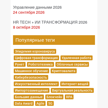
Управление данными 2026
24 сентября 2026
HR TECH + ИИ ТРАНСФОРМАЦИЯ 2026
8 октября 2026
Популярные теги
Эпидемия коронавируса
Цифровая трансформация
Удаленная работа
Рунет
Робототехника
Облачные сервисы
Машинное обучение
Криптовалюта
Кибербезопасность
Искусственный интеллект
Интернет вещей
Импортозамещение
Виртуальная реальность
Большие данные
Блокчейн
RPA
Data Award
Agile
5G