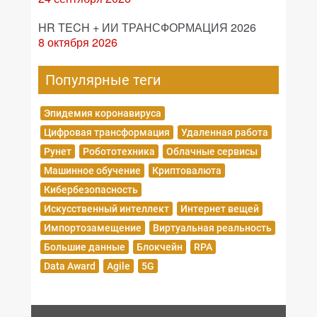
HR TECH + ИИ ТРАНСФОРМАЦИЯ 2026
8 октября 2026
Популярные теги
Эпидемия коронавируса
Цифровая трансформация
Удаленная работа
Рунет
Робототехника
Облачные сервисы
Машинное обучение
Криптовалюта
Кибербезопасность
Искусственный интеллект
Интернет вещей
Импортозамещение
Виртуальная реальность
Большие данные
Блокчейн
RPA
Data Award
Agile
5G