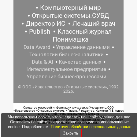
Компьютерный мир
Открытые системы.СУБД
Директор ИС
Лечащий врач
Publish
Классный журнал
Понимашка
Data Award
Управление данными
Технологии бизнес-аналитики
Data & AI
Качество данных
Интеллектуальное предприятие
Управление бизнес-процессами
© ООО «Издательство «Открытые системы», 1992-
2026.
Средство массовой информации www.osp.ru Учредитель: ООО
«Издательство «Открытые системы» Главный редактор: Христов П.В. Адрес
электронной почты редакции: info@osp.ru
Мы используем cookie, чтобы сделать наш сайт удобнее для вас.
Телефон редакции: 7 (499) 703-18-54 Возрастная маркировка: 12+
Свидетельство о регистрации СМИ сетевого издания Эл.№ ФС77-62008 от
Оставаясь на сайте, вы даете свое согласие на использование
05 июня 2015 г. выдано Роскомнадзором.
cookie. Подробнее см.
Политику обработки персональных данных
Закрыть