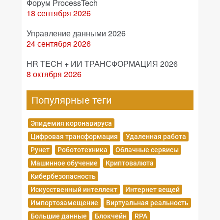
Форум ProcessTech
18 сентября 2026
Управление данными 2026
24 сентября 2026
HR TECH + ИИ ТРАНСФОРМАЦИЯ 2026
8 октября 2026
Популярные теги
Эпидемия коронавируса
Цифровая трансформация
Удаленная работа
Рунет
Робототехника
Облачные сервисы
Машинное обучение
Криптовалюта
Кибербезопасность
Искусственный интеллект
Интернет вещей
Импортозамещение
Виртуальная реальность
Большие данные
Блокчейн
RPA