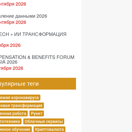
нтября 2026
вление данными 2026
нтября 2026
ECH + ИИ ТРАНСФОРМАЦИЯ
ября 2026
ENSATION & BENEFITS FORUM
IA 2026
тября 2026
пулярные теги
емия коронавируса
овая трансформация
енная работа
Рунет
тотехника
Облачные сервисы
нное обучение
Криптовалюта