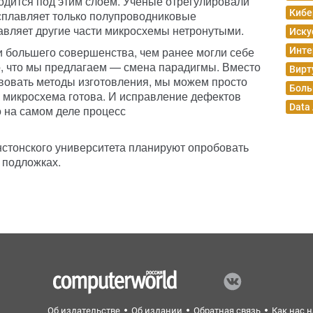
аходится под этим слоем. Ученые отрегулировали
Кибе
асплавляет только полупроводниковые
авляет другие части микросхемы нетронутыми.
Иску
 большего совершенства, чем ранее могли себе
Инте
о, что мы предлагаем — смена парадигмы. Вместо
Вирт
вовать методы изготовления, мы можем просто
Боль
к микросхема готова. И исправление дефектов
Data
 на самом деле процесс
стонского университета планируют опробовать
 подложках.
Об издательстве
Об издании
Обратная связь
Как нас 