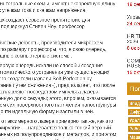
интегральные схемы, имеют некорректную длину,
18 се
к утечкам тока и скачкам напряжения.
Упра
х создают серьезное препятствие для
24 се
подчеркнул Стивен Чоу, профессор
HR T
2026
ические дефекты, производители микросхем
8 окт
по размеру процессоры, что, в свою очередь,
ощные компьютерные системы.
COMP
первую очередь искали не способы создания
RUSS
автоматического устранения уже существующих
15 ок
го создатели назвали Self-Perfection by
ание путем сжижения»), предполагает, что после
По
асплавляют посредством импульса лазера,
нную долю секунды; этого, впрочем, оказывается
ием сил поверхностного натяжения наноструктуры
Эпид
почти идеальную форму и застыли в ней.
Цифр
от эксимерного лазера примерно так же, как это
Удал
 хирургии — нагревается только тонкий верхний
Робо
анных из полупроводников и металлов, и при этом
Маши