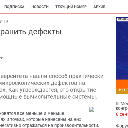
ПОДПИСКА
НОВОСТИ
ТЕКУЩИЙ НОМЕР
АРХИВ
РЕКЛА
№ 19
транить дефекты
ры
верситета нашли способ практически
микроскопических дефектов на
ИТ
. Как утверждается, это открытие
 мощные вычислительные системы.
III М
конгр
ановятся все меньше и меньше,
8 сен
ях и точках, которые нанесены на них
 негативно отражаться на производительности.
Фору