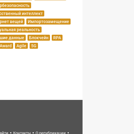
рбезопасность
сственный интеллект
рнет вещей
Импортозамещение
уальная реальность
шие данные
Блокчейн
RPA
 Award
Agile
5G
найти
Контакты
О републикации