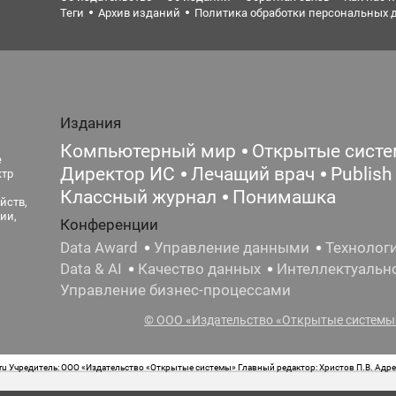
Теги
Архив изданий
Политика обработки персональных 
Издания
Компьютерный мир
Открытые сист
е
Директор ИС
Лечащий врач
Publish
ктр
Классный журнал
Понимашка
йств,
ии,
Конференции
Data Award
Управление данными
Технолог
Data & AI
Качество данных
Интеллектуальн
Управление бизнес-процессами
© ООО «Издательство «Открытые системы»
 Учредитель: ООО «Издательство «Открытые системы» Главный редактор: Христов П.В. Адрес
стная маркировка: 12+ Свидетельство о регистрации СМИ сетевого издания Эл.№ ФС77-62008