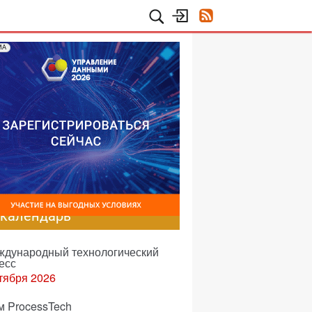
МА
-календарь
еждународный технологический
есс
тября 2026
м ProcessTech