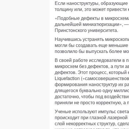
Если наноструктуры, образующие 
толщину или, это может привести 
«Подобные дефекты в микросхема
дальнейшей миниатюризации», — 
Принстонского университета.
Научившись устранять микроскоп
могли бы создавать еще меньшие 
позволило бы выпускать более м
В своей работе исследователи в 
микросхем без дефектов, а пути 
дефектов. Этот процесс, который е
Liquefaction («самосовершенствов
формирования наноструктур их р
длящегося буквально одну миллио
достаточно, чтобы под воздейств
приняли не просто корректную, а 
Ученые используют импульс света 
происходит при глазной лазерной
слой некорректных структур, сдел