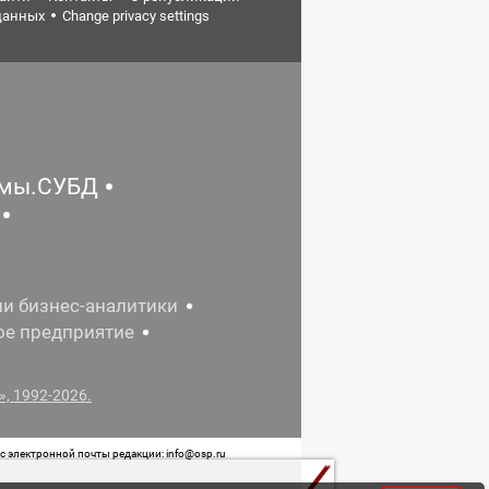
данных
Change privacy settings
емы.СУБД
ии бизнес-аналитики
ое предприятие
, 1992-2026.
 электронной почты редакции: info@osp.ru
 от 05 июня 2015 г. выдано Роскомнадзором.