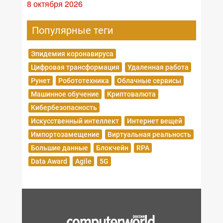
8 октября 2026
Популярные теги
Эпидемия коронавируса
Цифровая трансформация
Удаленная работа
Рунет
Робототехника
Облачные сервисы
Машинное обучение
Криптовалюта
Кибербезопасность
Искусственный интеллект
Интернет вещей
Импортозамещение
Виртуальная реальность
Большие данные
Блокчейн
RPA
Data Award
Agile
5G