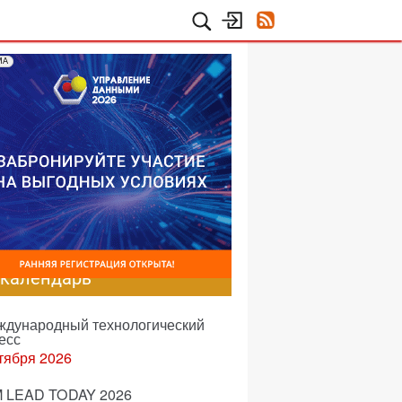
МА
-календарь
еждународный технологический
есс
тября 2026
 LEAD TODAY 2026