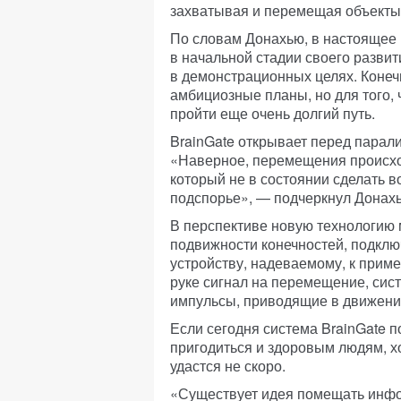
захватывая и перемещая объекты
По словам Донахью, в настоящее 
в начальной стадии своего разви
в демонстрационных целях. Конеч
амбициозные планы, но для того, 
пройти еще очень долгий путь.
BrainGate открывает перед пара
«Наверное, перемещения происход
который не в состоянии сделать в
подспорье», — подчеркнул Донах
В перспективе новую технологию
подвижности конечностей, подклю
устройству, надеваемому, к приме
руке сигнал на перемещение, сист
импульсы, приводящие в движени
Если сегодня система BrainGate п
пригодиться и здоровым людям, хо
удастся не скоро.
«Существует идея помещать инфо