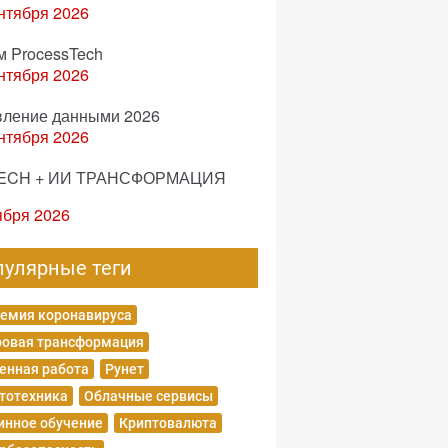
нтября 2026
м ProcessTech
нтября 2026
вление данными 2026
нтября 2026
ECH + ИИ ТРАНСФОРМАЦИЯ
ября 2026
пулярные теги
емия коронавируса
овая трансформация
енная работа
Рунет
тотехника
Облачные сервисы
нное обучение
Криптовалюта