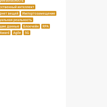
рбезопасность
сственный интеллект
рнет вещей
Импортозамещение
уальная реальность
шие данные
Блокчейн
RPA
 Award
Agile
5G