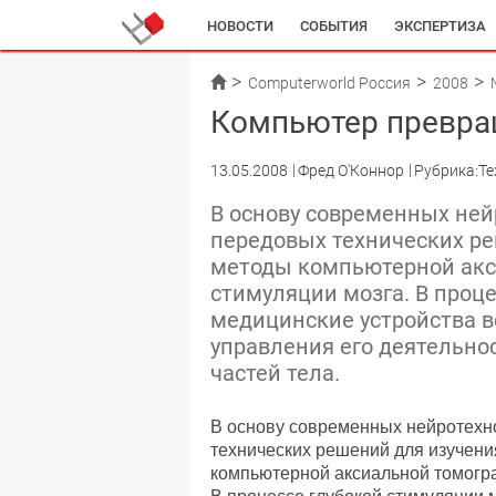
НОВОСТИ
СОБЫТИЯ
ЭКСПЕРТИЗА
Computerworld Россия
2008
Компьютер превра
13.05.2008
Фред О'Коннор
Рубрика:Те
В основу современных ней
передовых технических ре
методы компьютерной акс
стимуляции мозга. В проц
медицинские устройства в
управления его деятельно
частей тела.
В основу современных нейротехн
технических решений для изучен
компьютерной аксиальной томогра
В процессе глубокой стимуляции 