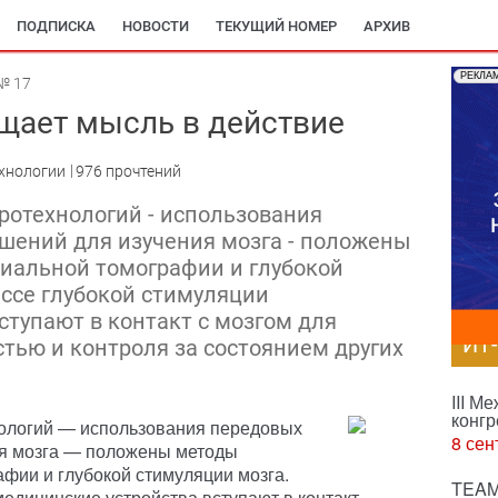
ПОДПИСКА
НОВОСТИ
ТЕКУЩИЙ НОМЕР
АРХИВ
РЕКЛА
№ 17
щает мысль в действие
хнологии
976 прочтений
ротехнологий - использования
шений для изучения мозга - положены
иальной томографии и глубокой
ессе глубокой стимуляции
ступают в контакт с мозгом для
ИТ
стью и контроля за состоянием других
III М
конгр
ологий — использования передовых
8 сен
ия мозга — положены методы
фии и глубокой стимуляции мозга.
TEAM
медицинские устройства вступают в контакт