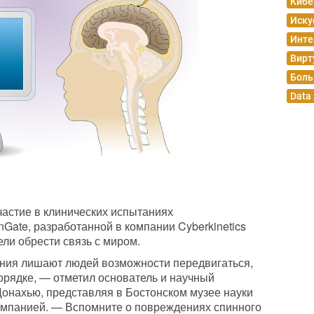
Кибе
Иску
Инте
Вирт
Боль
Data
астие в клинических испытаниях
Gate, разработанной в компании Cyberkinetics
ели обрести связь с миром.
ния лишают людей возможности передвигаться,
орядке, — отметил основатель и научный
Донахью, представляя в Бостонском музее науки
омпанией. — Вспомните о повреждениях спинного