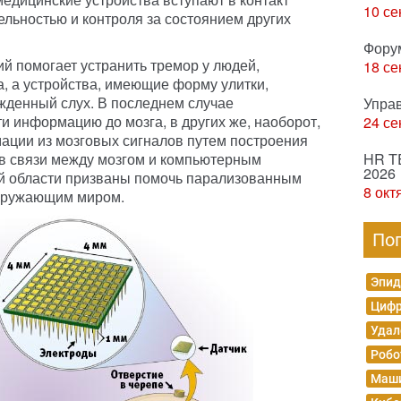
10 се
ельностью и контроля за состоянием других
Фору
й помогает устранить тремор у людей,
18 се
, а устройства, имеющие форму улитки,
жденный слух. В последнем случае
Упра
и информацию до мозга, в других же, наоборот,
24 се
ации из мозговых сигналов путем построения
в связи между мозгом и компьютерным
HR T
2026
ой области призваны помочь парализованным
8 окт
окружающим миром.
По
Эпид
Цифр
Удал
Робо
Маши