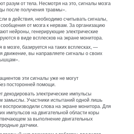
ют разум от тела. Несмотря на это, сигналы мозга
оды после получения травмы».
сли в действия, необходимо считывать сигналы,
общения от мозга к нервам. За организацию
чают нейроны, генерирующие электрические
руются в виде всплесков на экране монитора.
в мозге, базируется на таких всплесках, —
я движение, вы направляете сигналы о своих
мышцам».
ациентов эти сигналы уже не могут
без посторонней помощи.
ет декодировать электрические импульсы
им замыслы. Участники испытаний одной лишь
 воспроизводили слова на экране монитора. Для
их импульсов на двигательной области коры
 отвечающем за выполнение двигательных
тродные датчики.