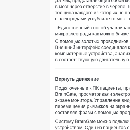
Датчик, представляющий собой кв
в мозг через отверстие в черепе. 
толщина каждого из которых не п
с электродами углублялся в мозг 
«Единственный способ улавливани
микроэлектроды как можно ближе 
С помощью золотых проводников 
Внешний интерфейс соединялся к
компьютерные устройства, анали
в соответствующую двигательную 
Вернуть движение
Подключенные к ПК пациенты, пр
BrainGate, просматривали электр
экране монитора. Управление ви
перемещения рычажков на экранно
составляя фразы с помощью прог
Систему BrainGate можно подклю
устройствам. Один из пациентов 