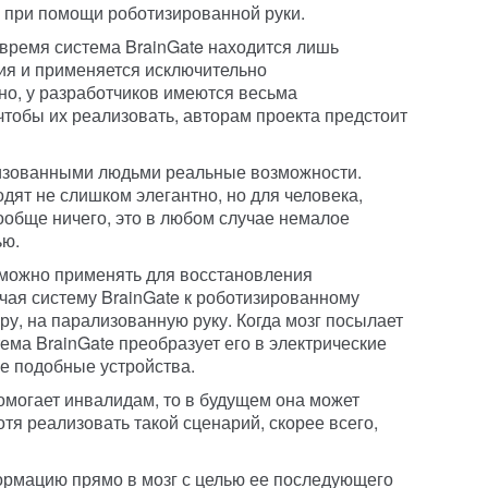
 при помощи роботизированной руки.
время система BrainGate находится лишь
тия и применяется исключительно
но, у разработчиков имеются весьма
чтобы их реализовать, авторам проекта предстоит
лизованными людьми реальные возможности.
ят не слишком элегантно, но для человека,
ообще ничего, это в любом случае немалое
ью.
 можно применять для восстановления
чая систему BrainGate к роботизированному
ру, на парализованную руку. Когда мозг посылает
ема BrainGate преобразует его в электрические
е подобные устройства.
омогает инвалидам, то в будущем она может
тя реализовать такой сценарий, скорее всего,
рмацию прямо в мозг с целью ее последующего