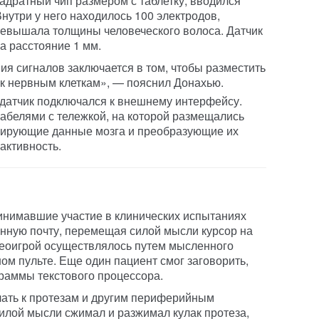
адратный чип размером с таблетку, вводился
Внутри у него находилось 100 электродов,
ревышала толщины человеческого волоса. Датчик
на расстояние 1 мм.
я сигналов заключается в том, чтобы разместить
к нервным клеткам», — пояснил Донахью.
датчик подключался к внешнему интерфейсу.
абелями с тележкой, на которой размещались
зирующие данные мозга и преобразующие их
активность.
инимавшие участие в клинических испытаниях
онную почту, перемещая силой мысли курсор на
деоигрой осуществлялось путем мысленного
м пульте. Еще один пациент смог заговорить,
раммы текстового процессора.
чать к протезам и другим периферийным
силой мысли сжимал и разжимал кулак протеза,