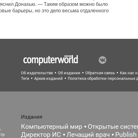
ояснил Донахью. — Таким образом можно было
овые барьеры, но это дело весьма отдаленного
Об издательстве
Об издании
Обратная связь
Как нас 
Теги
Архив изданий
Политика обработки персональных 
Издания
Компьютерный мир
Открытые сист
е
Директор ИС
Лечащий врач
Publish
ктр