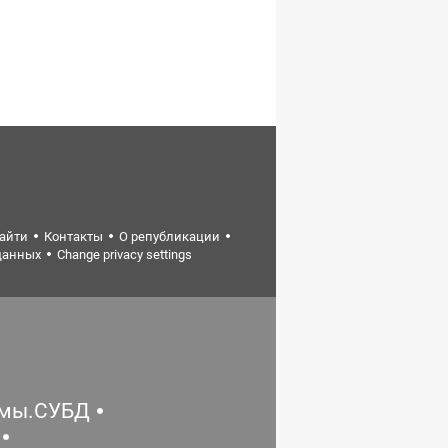
найти
Контакты
О републикации
данных
Change privacy settings
емы.СУБД