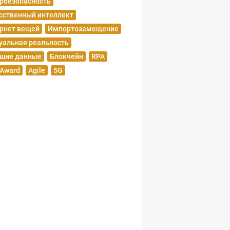
рбезопасность
сственный интеллект
рнет вещей
Импортозамещение
уальная реальность
шие данные
Блокчейн
RPA
 Award
Agile
5G