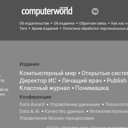
Об издательстве
Об издании
Обратная связь
Как нас 
Теги
Архив изданий
Политика обработки персональных 
Издания
Компьютерный мир
Открытые сист
е
Директор ИС
Лечащий врач
Publish
ктр
Классный журнал
Понимашка
йств,
ии,
Конференции
Data Award
Управление данными
Технолог
Data & AI
Качество данных
Интеллектуальн
Управление бизнес-процессами
© ООО «Издательство «Открытые системы»