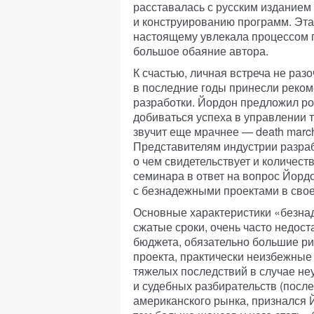
расставалась с русским изданием
и конструированию программ. Эта 
настоящему увлекала процессом п
большое обаяние автора.
К счастью, личная встреча не раз
в последние годы принесли реко
разработки. Йордон предложил ро
добиваться успеха в управлении
звучит еще мрачнее — death marc
Представителям индустрии разрабо
о чем свидетельствует и количест
семинара в ответ на вопрос Йордо
с безнадежными проектами в свое
Основные характеристики «безнад
сжатые сроки, очень часто недост
бюджета, обязательно большие рис
проекта, практически неизбежные
тяжелых последствий в случае неу
и судебных разбирательств (посл
американского рынка, признался 