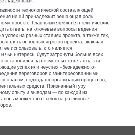
«безнадежным».
 важности технологической составляющей
чения не ей принадлежит решающая роль
ном» проекте. Главными являются политические
одить ответы на ключевые вопросы ведения
а успех на разных стадиях проекта, а также тех,
 выявлять основных игроков проекта, включая
дет ее использовать, кто является
и чьи интересы будут затронуты больше всех
но остановился на возможных ответах на эти
ляющие успех или неуспех «безнадежного»
х ведения переговоров с заинтересованными
ерсоналом, подходах к организации процессов,
ментальных средств. Признанный гуру
нному опыту и выводам — по каждой из
галось множество ссылок на различные
торов.