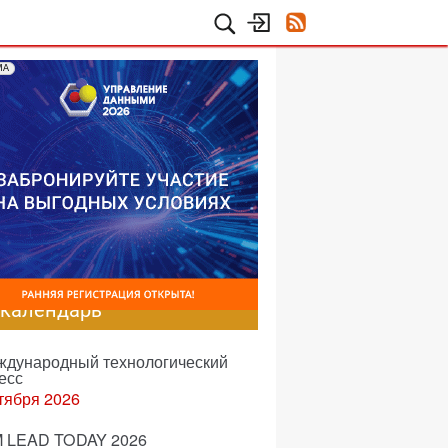
МА
-календарь
еждународный технологический
есс
тября 2026
 LEAD TODAY 2026