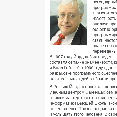
легендарный
программист
знаменитог
известность
анализа про
объектно-ор
программир
стали настол
иначе связа
переведены 
В 1997 году Йордон был введен в
составляют такие знаменитости, 
и Билл Гейтс. А в 1999 году одно
разработке программного обеспе
влиятельных людей в области про
В Россию Йордон приехал впервы
учебным центром CareerLab семин
а также мастер-класс на отделен
информатики Высшей школы эконом
переполнены. Признаюсь, меня п
и услышать этого человека. В сво