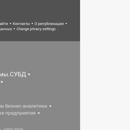
найти
Контакты
О републикации
данных
Change privacy settings
емы.СУБД
ии бизнес-аналитики
ое предприятие
, 1992-2026.