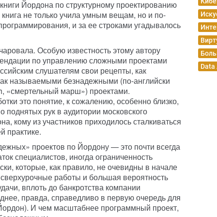
Кибе
 книги Йордона по структурному проектированию
книга не только учила умным вещам, но и по-
Иску
рограммирования, и за ее строками угадывалось
Инте
Вирт
очаровала. Особую известность этому автору
Боль
мендации по управлению сложными проектами
Data
ссийским слушателям свои рецепты, как
 так называемыми безнадежными (по-английски
h, «смертельный марш») проектами.
тки это понятие, к сожалению, особенно близко,
во поднятых рук в аудитории московского
на, кому из участников приходилось сталкиваться
й практике.
ежных» проектов по Йордону — это почти всегда
аток специалистов, иногда ограниченность
ки, которые, как правило, не очевидны в начале
 сверхурочные работы и большая вероятность
дачи, вплоть до банкротства компании
еднее, правда, справедливо в первую очередь для
Йордон). И чем масштабнее программный проект,