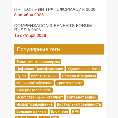
HR TECH + ИИ ТРАНСФОРМАЦИЯ 2026
8 октября 2026
COMPENSATION & BENEFITS FORUM
RUSSIA 2026
15 октября 2026
Популярные теги
Эпидемия коронавируса
Цифровая трансформация
Удаленная работа
Рунет
Робототехника
Облачные сервисы
Машинное обучение
Криптовалюта
Кибербезопасность
Искусственный интеллект
Интернет вещей
Импортозамещение
Виртуальная реальность
Большие данные
Блокчейн
RPA