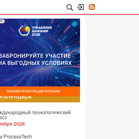
МА
-календарь
еждународный технологический
есс
тября 2026
м ProcessTech