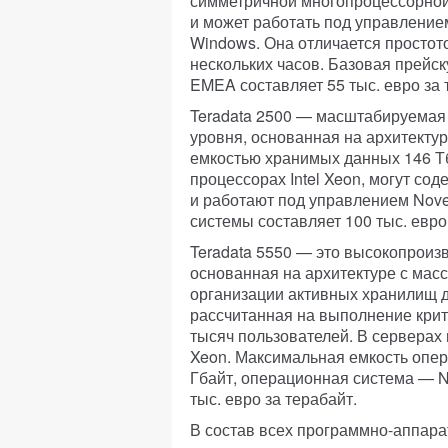
симметричной многопроцессорной 
и может работать под управление
Windows. Она отличается простот
нескольких часов. Базовая прейск
EMEA составляет 55 тыс. евро за
Teradata 2500 — масштабируемая
уровня, основанная на архитекту
емкостью хранимых данных 146 Т
процессорах Intel Xeon, могут со
и работают под управлением Nove
системы составляет 100 тыс. евро
Teradata 5550 — это высокопрои
основанная на архитектуре с ма
организации активных хранилищ д
рассчитанная на выполнение кри
тысяч пользователей. В серверах
Xeon. Максимальная емкость опер
Гбайт, операционная система — N
тыс. евро за терабайт.
В состав всех программно-аппара