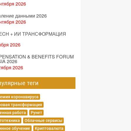
нтября 2026
вление данными 2026
нтября 2026
ECH + ИИ ТРАНСФОРМАЦИЯ
ября 2026
ENSATION & BENEFITS FORUM
IA 2026
тября 2026
пулярные теги
емия коронавируса
овая трансформация
енная работа
Рунет
тотехника
Облачные сервисы
нное обучение
Криптовалюта