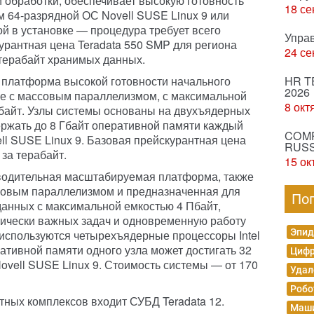
обработки, обеспечивает высокую готовность
18 се
м 64-разрядной ОС Novell SUSE Linux 9 или
ой в установке — процедура требует всего
Упра
урантная цена Teradata 550 SMP для региона
24 се
 терабайт хранимых данных.
 платформа высокой готовности начального
HR T
2026
ре с массовым параллелизмом, с максимальной
8 окт
байт. Узлы системы основаны на двухъядерных
держать до 8 Гбайт оперативной памяти каждый
COMP
ll SUSE Linux 9. Базовая прейскурантная цена
RUSS
 за терабайт.
15 ок
зводительная масштабируемая платформа, также
ссовым параллелизмом и предназначенная для
По
анных с максимальной емкостью 4 Пбайт,
тически важных задач и одновременную работу
Эпид
 используются четырехъядерные процессоры Intel
ативной памяти одного узла может достигать 32
Цифр
ovell SUSE Linux 9. Стоимость системы — от 170
Удал
Робо
тных комплексов входит СУБД Teradata 12.
Маши