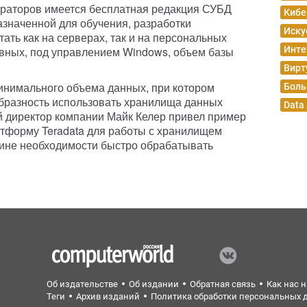
траторов имеется бесплатная редакция СУБД
Кибе
назначенной для обучения, разработки
Иску
ать как на серверах, так и на персональных
ивных, под управлением Windows, объем базы
Инте
Вирт
минимального объема данных, при котором
Боль
образность использовать хранилища данных
Data
ый директор компании Майк Келер привел пример
латформу Teradata для работы с хранилищем
чине необходимости быстро обрабатывать
Об издательстве
Об издании
Обратная связь
Как нас 
Теги
Архив изданий
Политика обработки персональных 