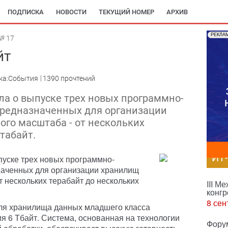
ПОДПИСКА
НОВОСТИ
ТЕКУЩИЙ НОМЕР
АРХИВ
РЕКЛА
№ 17
йт
ка:События
1390 прочтений
ла о выпуске трех новых программно-
предназначенных для организации
го масштаба - от нескольких
табайт.
ИТ
пуске трех новых программно-
наченных для организации хранилищ
 нескольких терабайт до нескольких
III М
конгр
8 сен
ля хранилища данных младшего класса
я 6 Тбайт. Система, основанная на технологии
Фору