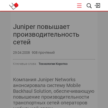
НОВОСТИ
Juniper повышает
СОБЫТИЯ
производительность
ЭКСПЕРТИЗА
сетей
ПОДПИСКА
29.04.2008
908 прочтений
НОВОСТИ
Технологии Коротко
Ключевые слова :
ТЕКУЩИЙ НОМЕР
Компания Juniper Networks
анонсировала систему Mobile
АРХИВ
Backhaul Solution, обеспечивающую
повышение производительности
транспортных сетей операторов