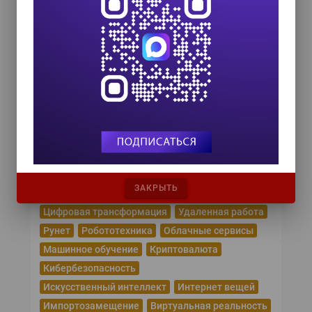
Форум ProcessTech
18 сентября 2026
Управление данными 2026
24 сентября 2026
HR TECH + ИИ ТРАНСФОРМАЦИЯ 2026
8 октября 2026
Популярные теги
ЗАКРЫТЬ
Эпидемия коронавируса
Цифровая трансформация
Удаленная работа
Рунет
Робототехника
Облачные сервисы
Машинное обучение
Криптовалюта
Кибербезопасность
Искусственный интеллект
Интернет вещей
Импортозамещение
Виртуальная реальность