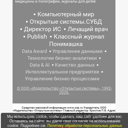
медицины и полиграфии, журналы для детей.
Компьютерный мир
Открытые системы.СУБД
Директор ИС
Лечащий врач
Publish
Классный журнал
Понимашка
Data Award
Управление данными
Технологии бизнес-аналитики
Data & AI
Качество данных
Интеллектуальное предприятие
Управление бизнес-процессами
© ООО «Издательство «Открытые системы», 1992-
2026.
Средство массовой информации www.osp.ru Учредитель: ООО
«Издательство «Открытые системы» Главный редактор: Христов П.В. Адрес
электронной почты редакции: info@osp.ru
Мы используем cookie, чтобы сделать наш сайт удобнее для вас.
Телефон редакции: 7 (499) 703-18-54 Возрастная маркировка: 12+
Свидетельство о регистрации СМИ сетевого издания Эл.№ ФС77-62008 от
Оставаясь на сайте, вы даете свое согласие на использование
05 июня 2015 г. выдано Роскомнадзором.
cookie. Подробнее см.
Политику обработки персональных данных