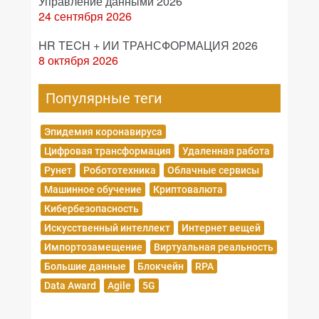
Управление данными 2026
24 сентября 2026
HR TECH + ИИ ТРАНСФОРМАЦИЯ 2026
8 октября 2026
Популярные теги
Эпидемия коронавируса
Цифровая трансформация
Удаленная работа
Рунет
Робототехника
Облачные сервисы
Машинное обучение
Криптовалюта
Кибербезопасность
Искусственный интеллект
Интернет вещей
Импортозамещение
Виртуальная реальность
Большие данные
Блокчейн
RPA
Data Award
Agile
5G