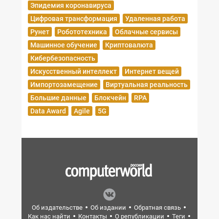
Эпидемия коронавируса
Цифровая трансформация
Удаленная работа
Рунет
Робототехника
Облачные сервисы
Машинное обучение
Криптовалюта
Кибербезопасность
Искусственный интеллект
Интернет вещей
Импортозамещение
Виртуальная реальность
Большие данные
Блокчейн
RPA
Data Award
Agile
5G
Об издательстве
Об издании
Обратная связь
Как нас найти
Контакты
О републикации
Теги