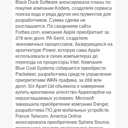
Black Duck Software анонсировала планы по
покупке компании Koders, создателя сервиса
поиска кода и ряда других инструментов для
разработчиков. Сумма сделки не
разглашается. По сведениям сайта
Forbes.com, компания Apple приобретает за
278 млн долл. PA Semi, создателя
экономичных процессоров, базирующихся на
архитектуре Power, которую сама Apple
использовала в своих компьютерах до
перехода на процессоры Intel. Компания
Blue Coat Systems собирается приобрести
Packeteer, разработчика средств управления
приоритетами WAN-трафика, за 268 млн
долл. Six Apart Ltd объявила о намерении
купить креативное агентство Apperceptive на
неразглашаемых условиях. Microsoft
завершила приобретение компании Danger,
разработчика ПО для мобильных устройств.
France Telecom. America Online
анонсировала приобретение Sphere Source,
поставщика средств контекстного поиска.