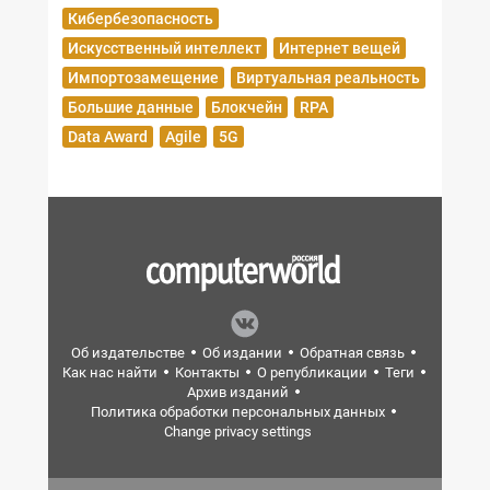
Кибербезопасность
Искусственный интеллект
Интернет вещей
Импортозамещение
Виртуальная реальность
Большие данные
Блокчейн
RPA
Data Award
Agile
5G
Об издательстве
Об издании
Обратная связь
Как нас найти
Контакты
О републикации
Теги
Архив изданий
Политика обработки персональных данных
Change privacy settings