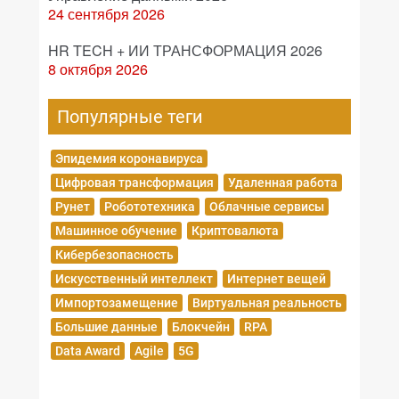
24 сентября 2026
HR TECH + ИИ ТРАНСФОРМАЦИЯ 2026
8 октября 2026
Популярные теги
Эпидемия коронавируса
Цифровая трансформация
Удаленная работа
Рунет
Робототехника
Облачные сервисы
Машинное обучение
Криптовалюта
Кибербезопасность
Искусственный интеллект
Интернет вещей
Импортозамещение
Виртуальная реальность
Большие данные
Блокчейн
RPA
Data Award
Agile
5G