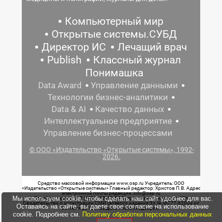
Компьютерный мир
Открытые системы.СУБД
Директор ИС
Лечащий врач
Publish
Классный журнал
Понимашка
Data Award
Управление данными
Технологии бизнес-аналитики
Data & AI
Качество данных
Интеллектуальное предприятие
Управление бизнес-процессами
© ООО «Издательство «Открытые системы», 1992-
2026.
Средство массовой информации www.osp.ru Учредитель: ООО
«Издательство «Открытые системы» Главный редактор: Христов П.В. Адрес
электронной почты редакции: info@osp.ru
Мы используем cookie, чтобы сделать наш сайт удобнее для вас.
Телефон редакции: 7 (499) 703-18-54 Возрастная маркировка: 12+
Свидетельство о регистрации СМИ сетевого издания Эл.№ ФС77-62008 от
Оставаясь на сайте, вы даете свое согласие на использование
05 июня 2015 г. выдано Роскомнадзором.
cookie. Подробнее см.
Политику обработки персональных данных