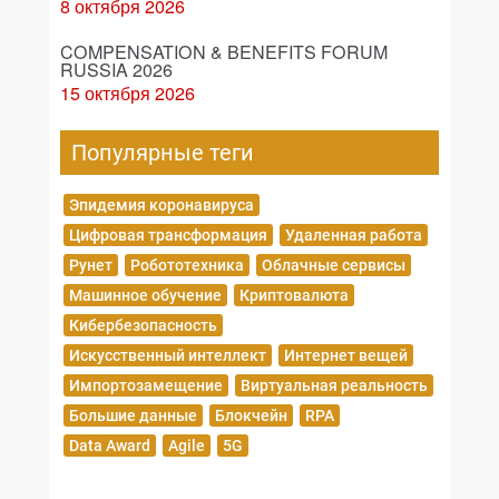
8 октября 2026
COMPENSATION & BENEFITS FORUM
RUSSIA 2026
15 октября 2026
Популярные теги
Эпидемия коронавируса
Цифровая трансформация
Удаленная работа
Рунет
Робототехника
Облачные сервисы
Машинное обучение
Криптовалюта
Кибербезопасность
Искусственный интеллект
Интернет вещей
Импортозамещение
Виртуальная реальность
Большие данные
Блокчейн
RPA
Data Award
Agile
5G