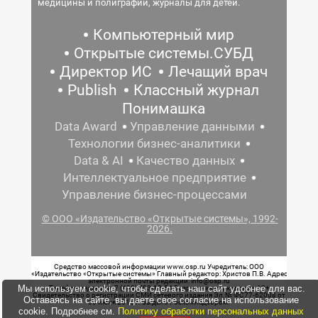
медицины и полиграфии, журналы для детей.
Компьютерный мир
Открытые системы.СУБД
Директор ИС
Лечащий врач
Publish
Классный журнал
Понимашка
Data Award
Управление данными
Технологии бизнес-аналитики
Data & AI
Качество данных
Интеллектуальное предприятие
Управление бизнес-процессами
© ООО «Издательство «Открытые системы», 1992-
2026.
Средство массовой информации www.osp.ru Учредитель: ООО
«Издательство «Открытые системы» Главный редактор: Христов П.В. Адрес
электронной почты редакции: info@osp.ru
Мы используем cookie, чтобы сделать наш сайт удобнее для вас.
Телефон редакции: 7 (499) 703-18-54 Возрастная маркировка: 12+
Свидетельство о регистрации СМИ сетевого издания Эл.№ ФС77-62008 от
Оставаясь на сайте, вы даете свое согласие на использование
05 июня 2015 г. выдано Роскомнадзором.
cookie. Подробнее см.
Политику обработки персональных данных