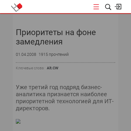
НОВОСТИ
Приоритеты на фоне
СОБЫТИЯ
замедления
ЭКСПЕРТИЗА
01.04.2008
1915 прочтений
ПОДПИСКА
Alt.CW
Ключевые слова :
НОВОСТИ
Уже третий год подряд бизнес-
ТЕКУЩИЙ НОМЕР
аналитика признается наиболее
приоритетной технологией для ИТ-
АРХИВ
директоров.