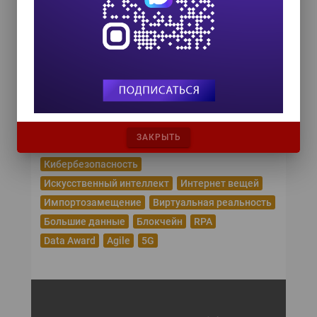
RUSSIA 2026
15 октября 2026
Популярные теги
Эпидемия коронавируса
Цифровая трансформация
Удаленная работа
Рунет
Робототехника
Облачные сервисы
ЗАКРЫТЬ
Машинное обучение
Криптовалюта
Кибербезопасность
Искусственный интеллект
Интернет вещей
Импортозамещение
Виртуальная реальность
Большие данные
Блокчейн
RPA
Data Award
Agile
5G