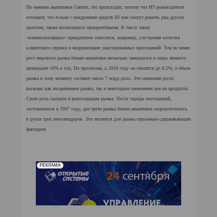
По мнению аналитиков Gartner, это происходит, потому что ИТ-руководители
осознают, что только с внедрением средств BI они смогут решить ряд других
проблем, также являющихся приоритетными. К числу таких
«взаимосвязанных» приоритетов относится, например, улучшение качества
клиентского сервиса и модернизация унаследованных приложений. Тем не менее
рост мирового рынка бизнес-аналитики несколько замедлился и лишь немного
превышает 10% в год. По прогнозам, к 2010 году он снизится до 8,5%, а объем
рынка к тому моменту составит около 7 млрд долл. Это снижение роста
вызвано как вызреванием рынка, так и некоторым снижением цен на продукты.
Свою роль сыграла и консолидация рынка. После череды поглощений,
состоявшихся в 2007 году, две трети рынка бизнес-аналитики сосредоточилось
в руках трех мега-вендоров. Это является для рынка серьезным сдерживающим
фактором.
РЕКЛАМА