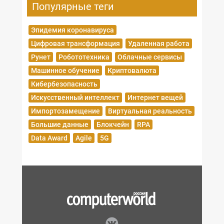
Популярные теги
Эпидемия коронавируса
Цифровая трансформация
Удаленная работа
Рунет
Робототехника
Облачные сервисы
Машинное обучение
Криптовалюта
Кибербезопасность
Искусственный интеллект
Интернет вещей
Импортозамещение
Виртуальная реальность
Большие данные
Блокчейн
RPA
Data Award
Agile
5G