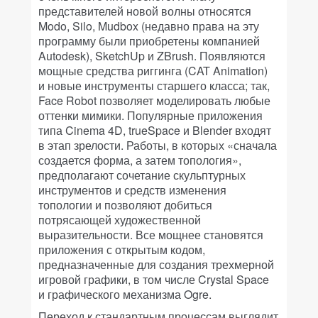
представителей новой волны относятся
Modo, Silo, Mudbox (недавно права на эту
программу были приобретены компанией
Autodesk), SketchUp и ZBrush. Появляются
мощные средства риггинга (CAT Animation)
и новые инструменты старшего класса; так,
Face Robot позволяет моделировать любые
оттенки мимики. Популярные приложения
типа Cinema 4D, trueSpace и Blender входят
в этап зрелости. Работы, в которых «сначала
создается форма, а затем топология»,
предполагают сочетание скульптурных
инструментов и средств изменения
топологии и позволяют добиться
потрясающей художественной
выразительности. Все мощнее становятся
приложения с открытым кодом,
предназначенные для создания трехмерной
игровой графики, в том числе Crystal Space
и графического механизма Ogre.
Переход к стандартным процессам выглядит