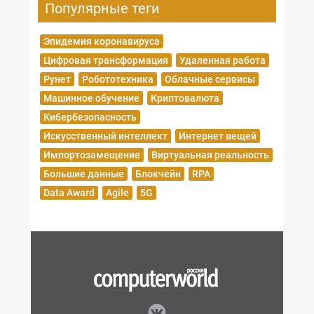
Популярные теги
Эпидемия коронавируса
Цифровая трансформация
Удаленная работа
Рунет
Робототехника
Облачные сервисы
Машинное обучение
Криптовалюта
Кибербезопасность
Искусственный интеллект
Интернет вещей
Импортозамещение
Виртуальная реальность
Большие данные
Блокчейн
RPA
Data Award
Agile
5G