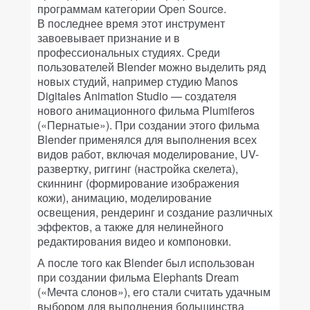
программам категории Open Source.
В последнее время этот инструмент
завоевывает признание и в
профессиональных студиях. Среди
пользователей Blender можно выделить ряд
новых студий, например студию Manos
Digitales Animation Studio — создателя
нового анимационного фильма Plumiferos
(«Пернатые»). При создании этого фильма
Blender применялся для выполнения всех
видов работ, включая моделирование, UV-
развертку, риггинг (настройка скелета),
скиннинг (формирование изображения
кожи), анимацию, моделирование
освещения, рендеринг и создание различных
эффектов, а также для нелинейного
редактирования видео и компоновки.
А после того как Blender был использован
при создании фильма Elephants Dream
(«Мечта слонов»), его стали считать удачным
выбором для выполнения большинства