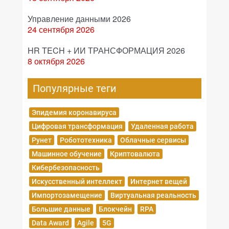
Управление данными 2026
24 сентября 2026
HR TECH + ИИ ТРАНСФОРМАЦИЯ 2026
8 октября 2026
Популярные теги
Эпидемия коронавируса
Цифровая трансформация
Удаленная работа
Рунет
Робототехника
Облачные сервисы
Машинное обучение
Криптовалюта
Кибербезопасность
Искусственный интеллект
Интернет вещей
Импортозамещение
Виртуальная реальность
Большие данные
Блокчейн
RPA
Data Award
Agile
5G