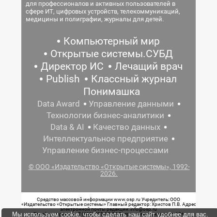
для профессионалов и активных пользователей в
сфере ИТ, цифровых устройств, телекоммуникаций,
медицины и полиграфии, журналы для детей.
Компьютерный мир
Открытые системы.СУБД
Директор ИС
Лечащий врач
Publish
Классный журнал
Понимашка
Data Award
Управление данными
Технологии бизнес-аналитики
Data & AI
Качество данных
Интеллектуальное предприятие
Управление бизнес-процессами
© ООО «Издательство «Открытые системы», 1992-
2026.
Средство массовой информации www.osp.ru Учредитель: ООО
«Издательство «Открытые системы» Главный редактор: Христов П.В. Адрес
электронной почты редакции: info@osp.ru
Мы используем cookie, чтобы сделать наш сайт удобнее для вас.
Телефон редакции: 7 (499) 703-18-54 Возрастная маркировка: 12+