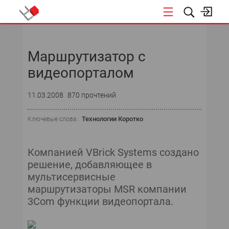
НОВОСТИ
Маршрутизатор с
видеопорталом
11.03.2008
870 прочтений
Технологии Коротко
Ключевые слова :
Компанией VBrick Systems создано
решение, добавляющее в
мультисервисные
маршрутизаторы MSR компании
3Com функции видеопортала.