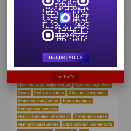
Форум ProcessTech
18 сентября 2026
Управление данными 2026
24 сентября 2026
HR TECH + ИИ ТРАНСФОРМАЦИЯ 2026
8 октября 2026
Популярные теги
Эпидемия коронавируса
ЗАКРЫТЬ
Цифровая трансформация
Удаленная работа
Рунет
Робототехника
Облачные сервисы
Машинное обучение
Криптовалюта
Кибербезопасность
Искусственный интеллект
Интернет вещей
Импортозамещение
Виртуальная реальность