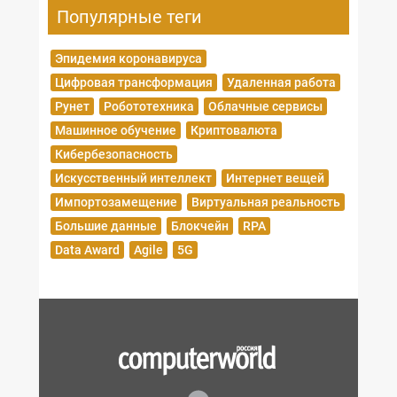
Популярные теги
Эпидемия коронавируса
Цифровая трансформация
Удаленная работа
Рунет
Робототехника
Облачные сервисы
Машинное обучение
Криптовалюта
Кибербезопасность
Искусственный интеллект
Интернет вещей
Импортозамещение
Виртуальная реальность
Большие данные
Блокчейн
RPA
Data Award
Agile
5G