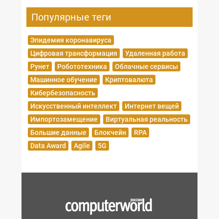
Популярные теги
Эпидемия коронавируса
Цифровая трансформация
Удаленная работа
Рунет
Робототехника
Облачные сервисы
Машинное обучение
Криптовалюта
Кибербезопасность
Искусственный интеллект
Интернет вещей
Импортозамещение
Виртуальная реальность
Большие данные
Блокчейн
RPA
Data Award
Agile
5G