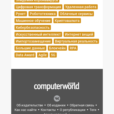
Эпидемия коронавируса
Цифровая трансформация
Удаленная работа
Рунет
Робототехника
Облачные сервисы
Машинное обучение
Криптовалюта
Кибербезопасность
Искусственный интеллект
Интернет вещей
Импортозамещение
Виртуальная реальность
Большие данные
Блокчейн
RPA
Data Award
Agile
5G
Об издательстве
Об издании
Обратная связь
Как нас найти
Контакты
О републикации
Теги