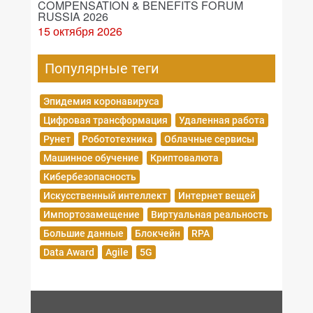
COMPENSATION & BENEFITS FORUM
RUSSIA 2026
15 октября 2026
Популярные теги
Эпидемия коронавируса
Цифровая трансформация
Удаленная работа
Рунет
Робототехника
Облачные сервисы
Машинное обучение
Криптовалюта
Кибербезопасность
Искусственный интеллект
Интернет вещей
Импортозамещение
Виртуальная реальность
Большие данные
Блокчейн
RPA
Data Award
Agile
5G