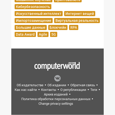
Кибербезопасность
Искусственный интеллект
Интернет вещей
Импортозамещение
Виртуальная реальность
Большие данные
Блокчейн
RPA
Data Award
Agile
5G
Об издательстве
Об издании
Обратная связь
Как нас найти
Контакты
О републикации
Теги
Архив изданий
Политика обработки персональных данных
Change privacy settings