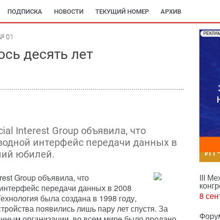
ПОДПИСКА
НОВОСТИ
ТЕКУЩИЙ НОМЕР
АРХИВ
РЕКЛА
№ 01
ось десять лет
ial Interest Group объявила, что
водной интерфейс передачи данных в
ИТ
ний юбилей.
rest Group объявила, что
III М
конгр
интерфейс передачи данных в 2008
8 сен
Технология была создана в 1998 году,
ройства появились лишь пару лет спустя. За
Фору
анным организации, во всем мире было продано