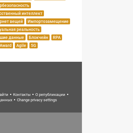
рбезопасность
сственный интеллект
рнет вещей
Импортозамещение
уальная реальность
шие данные
Блокчейн
RPA
 Award
Agile
5G
найти
Контакты
О републикации
данных
Change privacy settings