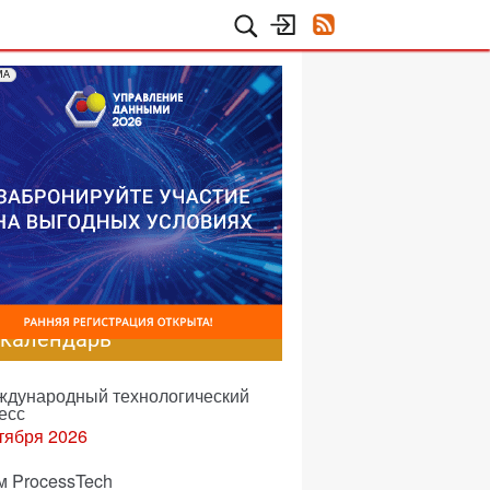
МА
-календарь
еждународный технологический
есс
тября 2026
м ProcessTech