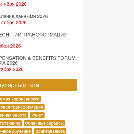
нтября 2026
вление данными 2026
нтября 2026
ECH + ИИ ТРАНСФОРМАЦИЯ
ября 2026
ENSATION & BENEFITS FORUM
IA 2026
тября 2026
пулярные теги
емия коронавируса
овая трансформация
енная работа
Рунет
тотехника
Облачные сервисы
нное обучение
Криптовалюта