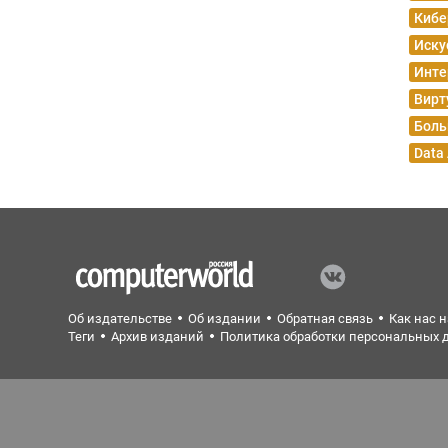
Кибе
Иску
Инте
Вирт
Боль
Data
Об издательстве
Об издании
Обратная связь
Как нас 
Теги
Архив изданий
Политика обработки персональных 