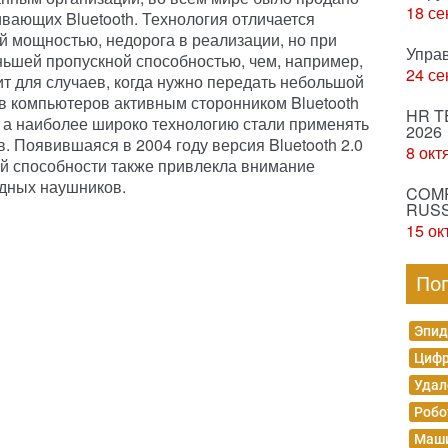
18 се
ивающих Bluetooth. Технология отличается
й мощностью, недорога в реализации, но при
Упра
ньшей пропускной способностью, чем, например,
24 се
ит для случаев, когда нужно передать небольшой
в компьютеров активным сторонником Bluetooth
HR T
, а наиболее широко технологию стали применять
2026
. Появившаяся в 2004 году версия Bluetooth 2.0
8 окт
й способности также привлекла внимание
дных наушников.
COMP
RUSS
15 ок
По
Эпид
Цифр
Удал
Робо
Маши