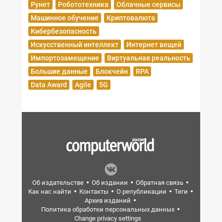
Рунет
Робототехника
Облачные сервисы
Машинное обучение
Криптовалюта
Кибербезопасность
Искусственный интеллект
Интернет вещей
Импортозамещение
Виртуальная реальность
Большие данные
Блокчейн
RPA
Data Award
Agile
5G
Об издательстве
Об издании
Обратная связь
Как нас найти
Контакты
О републикации
Теги
Архив изданий
Политика обработки персональных данных
Change privacy settings