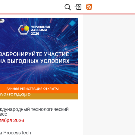
МА
-календарь
еждународный технологический
есс
тября 2026
м ProcessTech