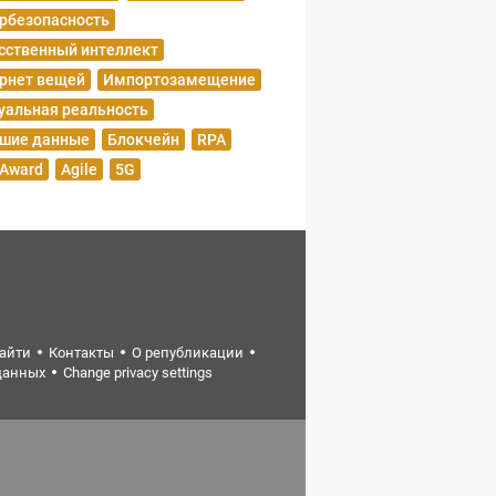
рбезопасность
сственный интеллект
рнет вещей
Импортозамещение
уальная реальность
шие данные
Блокчейн
RPA
 Award
Agile
5G
найти
Контакты
О републикации
данных
Change privacy settings