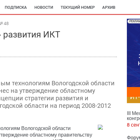
ПОДПИСКА
НОВОСТИ
ТЕКУЩИЙ НОМЕР
АРХИВ
РЕКЛА
№ 48
» развития ИКТ
ым технологиям Вологодской области
нес на утверждение областному
ИТ
нцепции стратегии развития и
годской области на период 2008-2012
III М
конгр
8 сен
ологиям Вологодской области
утверждение областному правительству
Фору