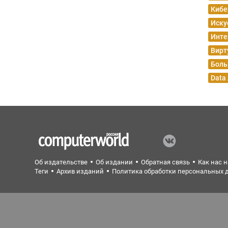
Кибе
Иску
Инте
Вирт
Боль
Data
Об издательстве
Об издании
Обратная связь
Как нас 
Теги
Архив изданий
Политика обработки персональных 