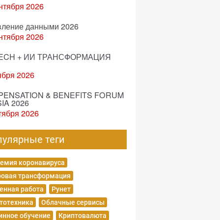
нтября 2026
вление данными 2026
нтября 2026
ECH + ИИ ТРАНСФОРМАЦИЯ
ября 2026
ENSATION & BENEFITS FORUM
IA 2026
тября 2026
пулярные теги
емия коронавируса
овая трансформация
енная работа
Рунет
тотехника
Облачные сервисы
нное обучение
Криптовалюта