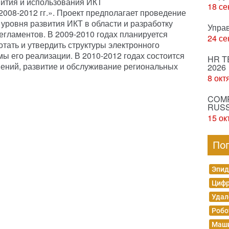
вития и использования ИКТ
18 се
2008-2012 гг.». Проект предполагает проведение
 уровня развития ИКТ в области и разработку
Упра
гламентов. В 2009-2010 годах планируется
24 се
тать и утвердить структуры электронного
ы его реализации. В 2010-2012 годах состоится
HR T
ений, развитие и обслуживание региональных
2026
8 окт
COMP
RUSS
15 ок
По
Эпид
Цифр
Удал
Робо
Маши