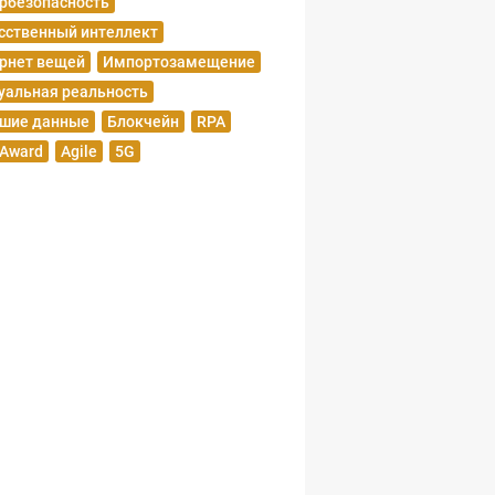
рбезопасность
сственный интеллект
рнет вещей
Импортозамещение
уальная реальность
шие данные
Блокчейн
RPA
 Award
Agile
5G