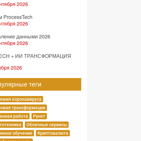
нтября 2026
м ProcessTech
нтября 2026
вление данными 2026
нтября 2026
ECH + ИИ ТРАНСФОРМАЦИЯ
ября 2026
пулярные теги
емия коронавируса
овая трансформация
енная работа
Рунет
тотехника
Облачные сервисы
нное обучение
Криптовалюта