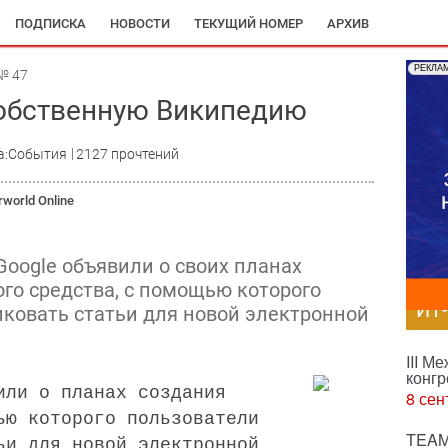
ПОДПИСКА
НОВОСТИ
ТЕКУЩИЙ НОМЕР
АРХИВ
РЕКЛА
№ 47
собственную Википедию
а:События
2127 прочтений
world Online
oogle объявили о своих планах
го средства, с помощью которого
ИТ
иковать статьи для новой электронной
III М
конгр
или о планах создания
8 сен
ью которого пользователи
TEAM
ьи для новой электронной