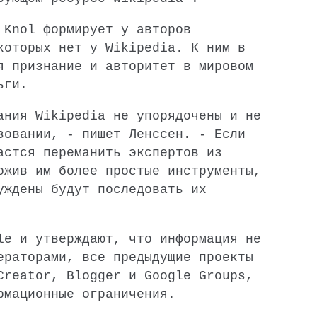
 Knol формирует у авторов
 которых нет у
Wikipedia
. К ним в
я признание и авторитет в мировом
ьги.
вания
Wikipedia
не упорядочены и не
зовании, - пишет Ленссен. - Если
астся переманить экспертов из
жив им более простые инструменты,
ждены будут последовать их
le и утверждают, что информация не
ераторами, все предыдущие проекты
Creator, Blogger и Google Groups,
рмационные ограничения.