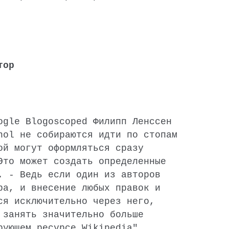
тор
ogle Blogoscoped Филипп Ленссен
nol не собираются идти по стопам
ой могут оформляться сразу
Это может создать определенные
. - Ведь если один из авторов
ра, и внесение любых правок и
ся исключительно через него,
 занять значительно больше
ирующем ресурсе
Wikipedia
".