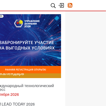
МА
-календарь
еждународный технологический
есс
тября 2026
 LEAD TODAY 2026