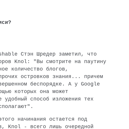
иси?
shable Стэн Шредер заметил, что
оров Knol: "Вы смотрите на паутину
ное количество блогов,
прочих островков знания... причем
вершенном беспорядке. А у Google
ощью которых она может
е удобный способ изложения тех
сполагают".
этого начинания остается под
в, Knol - всего лишь очередной