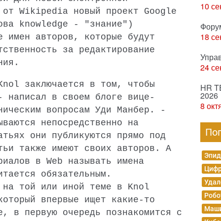
10 се
 от Wikipedia новый проект Google
ова knowledge - "знание")
Фору
18 се
е имен авторов, которые будут
тственность за редактирование
Упра
ния.
24 се
Knol заключается в том, чтобы
HR T
2026
- написал в своем блоге вице-
8 окт
ническим вопросам Уди Манбер. -
ываются непосредственно на
По
атьях они публикуются прямо под
тьи также имеют своих авторов. А
Эпид
риалов в Web называть имена
Цифр
итается обязательным.
Удал
 на той или иной теме в Knol
Робо
который впервые ищет какие-то
Маши
е, в первую очередь познакомится с