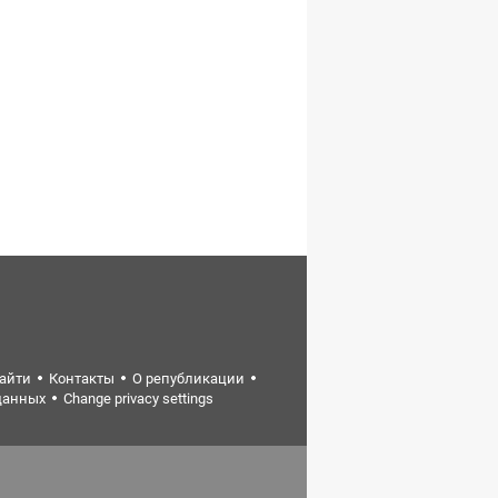
найти
Контакты
О републикации
данных
Change privacy settings