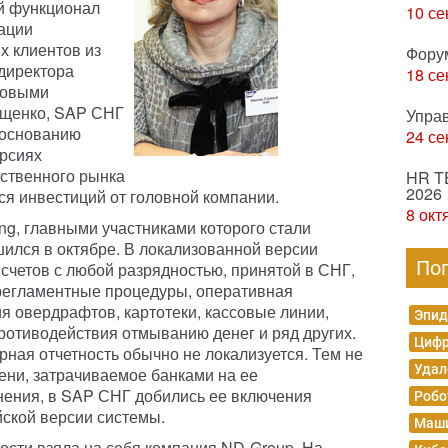
й функционал
10 се
ации
х клиентов из
Фору
директора
18 се
совыми
ущенко, SAP СНГ
Упра
боснованию
24 се
ерсиях
ественного рынка
HR T
2026
ся инвестиций от головной компании.
8 окт
ng, главными участниками которого стали
ился в октябре. В локализованной версии
По
счетов с любой разрядностью, принятой в СНГ,
 регламентные процедуры, оперативная
я овердрафтов, картотеки, кассовые линии,
Эпид
ротиводействия отмыванию денег и ряд других.
Цифр
рная отчетность обычно не локализуется. Тем не
Удал
ени, затрачиваемое банками на ее
нения, в SAP СНГ добились ее включения
Робо
ской версии системы.
Маши
ости взяла на себя компания ND-Group. На