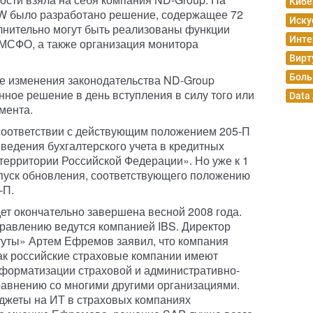
Кибе
W было разработано решение, содержащее 72
Иску
лнительно могут быть реализованы функции
Инте
 МСФО, а также организация монитора
Вирт
Боль
чае изменения законодательства ND-Group
нное решение в день вступления в силу того или
Data
мента.
 соответствии с действующим положением 205-П
ведения бухгалтерского учета в кредитных
территории Российской Федерации». Но уже к 1
ыпуск обновления, соответствующего положению
-П.
дет окончательно завершена весной 2008 года.
равлению ведутся компанией IBS. Директор
туты» Артем Ефремов заявил, что компания
как российские страховые компании имеют
нформатизации страховой и административно-
равнению со многими другими организациями.
юджеты на ИТ в страховых компаниях