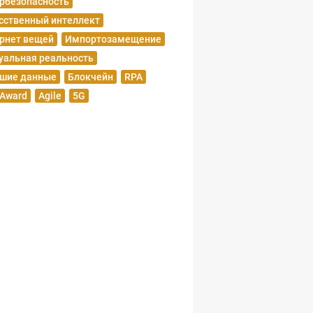
рбезопасность
сственный интеллект
рнет вещей
Импортозамещение
уальная реальность
шие данные
Блокчейн
RPA
 Award
Agile
5G