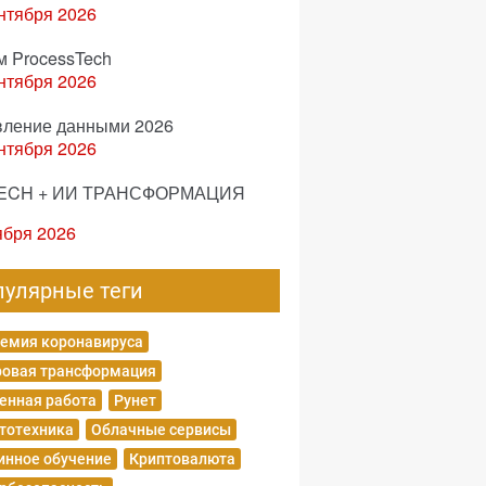
нтября 2026
м ProcessTech
нтября 2026
вление данными 2026
нтября 2026
ECH + ИИ ТРАНСФОРМАЦИЯ
ября 2026
пулярные теги
емия коронавируса
овая трансформация
енная работа
Рунет
тотехника
Облачные сервисы
нное обучение
Криптовалюта