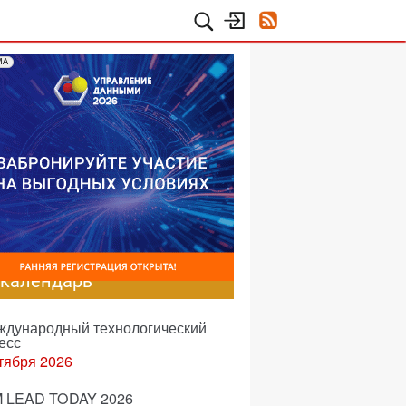
МА
-календарь
еждународный технологический
есс
тября 2026
 LEAD TODAY 2026