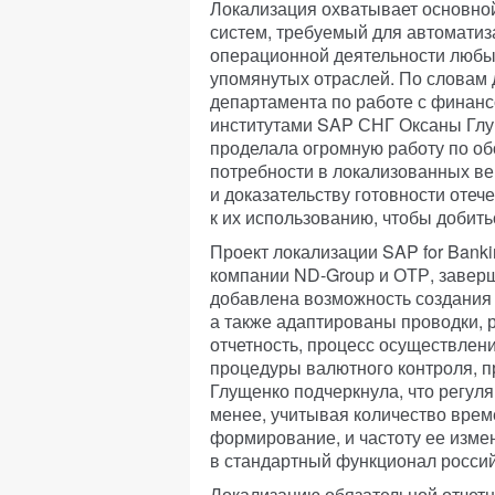
Локализация охватывает основно
систем, требуемый для автоматиз
операционной деятельности любы
упомянутых отраслей. По словам 
департамента по работе с финан
институтами SAP СНГ Оксаны Гл
проделала огромную работу по о
потребности в локализованных в
и доказательству готовности отеч
к их использованию, чтобы добить
Проект локализации SAP for Banki
компании ND-Group и ОТР, заверш
добавлена возможность создания 
а также адаптированы проводки,
отчетность, процесс осуществлени
процедуры валютного контроля, п
Глущенко подчеркнула, что регуля
менее, учитывая количество врем
формирование, и частоту ее изме
в стандартный функционал россий
Локализацию обязательной отчетн