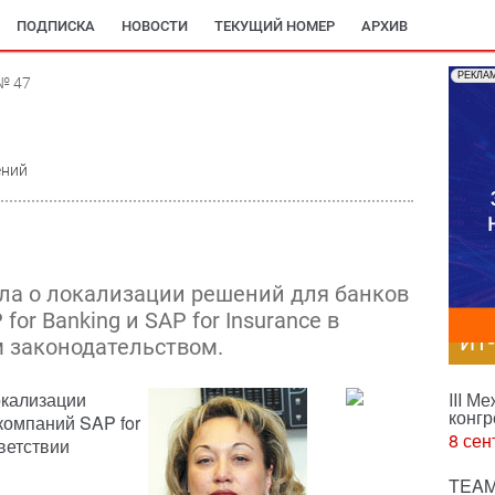
ПОДПИСКА
НОВОСТИ
ТЕКУЩИЙ НОМЕР
АРХИВ
РЕКЛА
№ 47
ений
ла о локализации решений для банков
or Banking и SAP for Insurance в
ИТ
м законодательством.
окализации
III М
конгр
компаний SAP for
8 сен
тветствии
TEAM