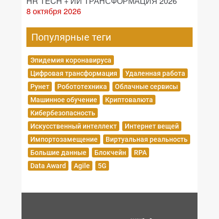
HR TECH + ИИ ТРАНСФОРМАЦИЯ 2026
8 октября 2026
Популярные теги
Эпидемия коронавируса
Цифровая трансформация
Удаленная работа
Рунет
Робототехника
Облачные сервисы
Машинное обучение
Криптовалюта
Кибербезопасность
Искусственный интеллект
Интернет вещей
Импортозамещение
Виртуальная реальность
Большие данные
Блокчейн
RPA
Data Award
Agile
5G