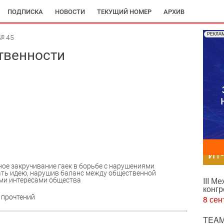
ПОДПИСКА
НОВОСТИ
ТЕКУЩИЙ НОМЕР
АРХИВ
РЕКЛА
№ 45
ственности
ИТ
ое закручивание гаек в борьбе с нарушениями
ать идею, нарушив баланс между общественной
III М
ми интересами общества
конгр
 прочтений
8 сен
TEAM