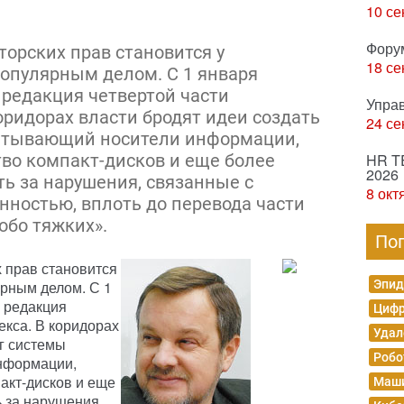
10 се
Фору
торских прав становится у
18 се
популярным делом. С 1 января
 редакция четвертой части
Упра
оридорах власти бродят идеи создать
24 се
читывающий носители информации,
во компакт-дисков и еще более
HR T
2026
ть за нарушения, связанные с
8 окт
нностью, вплоть до перевода части
обо тяжких».
По
 прав становится
ярным делом. С 1
Эпид
я редакция
Цифр
екса. В коридорах
Удал
ог системы
Робо
нформации,
акт-дисков и еще
Маши
ь за нарушения,