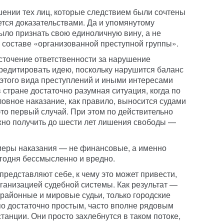
ении тех лиц, которые следствием были сочтены
тся доказательствами. Да и упомянутому
ыло признать свою единоличную вину, а не
 составе «организованной преступной группы».
сточение ответственности за нарушение
кредитировать идею, поскольку нарушится баланс
этого вида преступлений и иными интересами
в стране достаточно разумная ситуация, когда по
овное наказание, как правило, выносится судами
это первый случай. При этом по действительно
но получить до шести лет лишения свободы —
меры наказания — не финансовые, а именно
егодня бессмысленно и вредно.
редставляют себе, к чему это может привести,
рганизацией судебной системы. Как результат —
 районные и мировые судьи, только городские
 по достаточно простым, часто вполне рядовым
танции. Они просто захлебнутся в таком потоке,