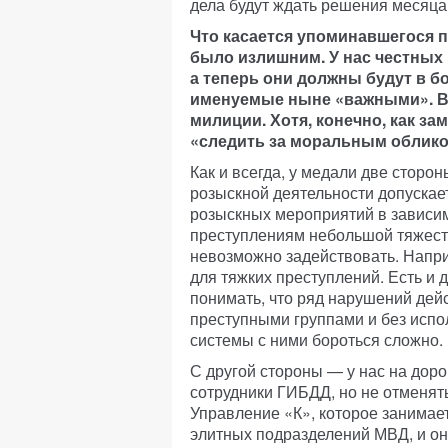
дела будут ждать решения месяца
Что касается упоминавшегося п
было излишним. У нас честных 
а теперь они должны будут в б
именуемые ныне «важными». В 
милиции. Хотя, конечно, как з
«следить за моральным облико
Как и всегда, у медали две сторо
розыскной деятельности допускае
розыскных мероприятий в зависимо
преступлениям небольшой тяжест
невозможно задействовать. Напр
для тяжких преступлений. Есть и
понимать, что ряд нарушений де
преступными группами и без исп
системы с ними бороться сложно.
С другой стороны — у нас на доро
сотрудники ГИБДД, но не отменят
Управление «К», которое занимае
элитных подразделений МВД, и оно