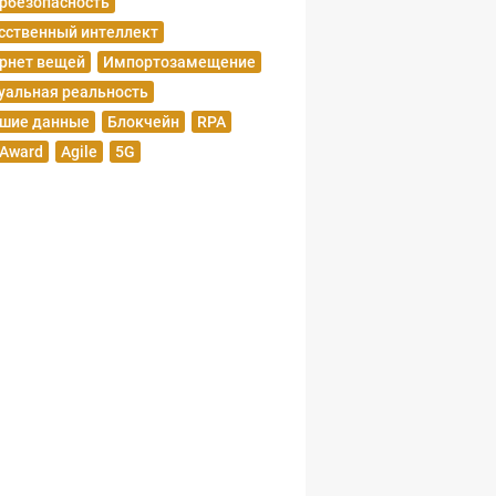
рбезопасность
сственный интеллект
рнет вещей
Импортозамещение
уальная реальность
шие данные
Блокчейн
RPA
 Award
Agile
5G