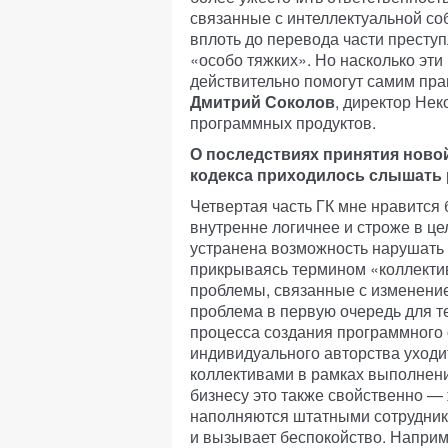
связанные с интеллектуальной со
вплоть до перевода части престу
«особо тяжких». Но насколько эти
действительно помогут самим пр
Дмитрий Соколов
, директор Не
программных продуктов.
О последствиях принятия новой
кодекса приходилось слышать
Четвертая часть ГК мне нравится
внутренне логичнее и строже в це
устранена возможность нарушать
прикрываясь термином «коллектив
проблемы, связанные с изменени
проблема в первую очередь для те
процесса создания программного 
индивидуального авторства уход
коллективами в рамках выполнен
бизнесу это также свойственно —
наполняются штатными сотрудник
и вызывает беспокойство. Наприм