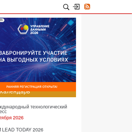
МА
-календарь
еждународный технологический
есс
тября 2026
 LEAD TODAY 2026