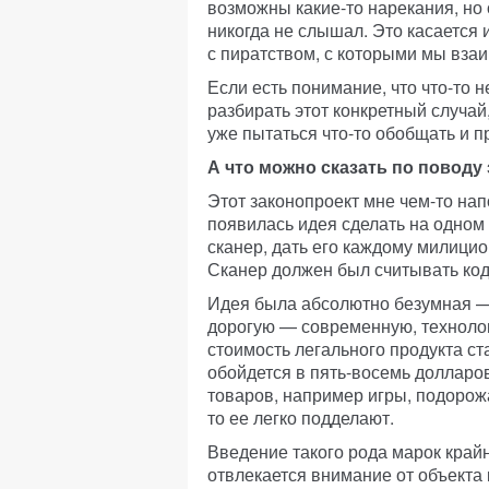
возможны какие-то нарекания, но
никогда не слышал. Это касается
с пиратством, с которыми мы вза
Если есть понимание, что что-то н
разбирать этот конкретный случай
уже пытаться что-то обобщать и 
А что можно сказать по поводу
Этот законопроект мне чем-то нап
появилась идея сделать на одно
сканер, дать его каждому милицио
Сканер должен был считывать код
Идея была абсолютно безумная — 
дорогую — современную, техноло
стоимость легального продукта ст
обойдется в пять-восемь долларо
товаров, например игры, подорож
то ее легко подделают.
Введение такого рода марок край
отвлекается внимание от объекта