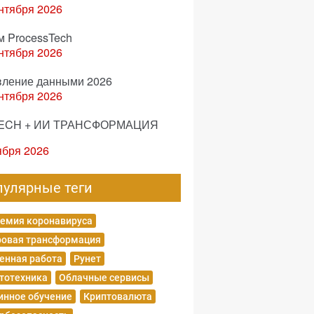
нтября 2026
м ProcessTech
нтября 2026
вление данными 2026
нтября 2026
ECH + ИИ ТРАНСФОРМАЦИЯ
ября 2026
пулярные теги
емия коронавируса
овая трансформация
енная работа
Рунет
тотехника
Облачные сервисы
нное обучение
Криптовалюта