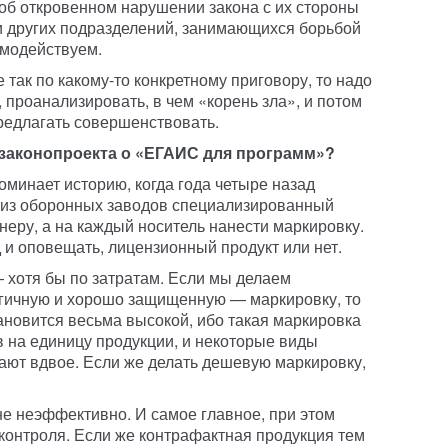
 об откровенном нарушении закона с их стороны
 и других подразделений, занимающихся борьбой
имодействуем.
е так по какому-то конкретному приговору, то надо
, проанализировать, в чем «корень зла», и потом
предлагать совершенствовать.
 законопроекта о «ЕГАИС для программ»?
оминает историю, когда года четыре назад
м из оборонных заводов специализированный
неру, а на каждый носитель нанести маркировку.
 и оповещать, лицензионный продукт или нет.
хотя бы по затратам. Если мы делаем
гичную и хорошо защищенную — маркировку, то
ановится весьма высокой, ибо такая маркировка
в на единицу продукции, и некоторые виды
ают вдвое. Если же делать дешевую маркировку,
не неэффективно. И самое главное, при этом
 контроля. Если же контрафактная продукция тем