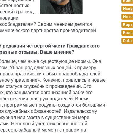
Кибе
бственностью,
Иску
плений в разряд
 новации
Инте
авообладателям? Своим мнением делится
Вирт
коммерческого партнерства производителей
Боль
Data
 редакции четвертой части Гражданского
 разные отзывы. Ваше мнение?
 больше, чем ныне существующие нормы. Она
лом. Убран ряд одиозных вещей. К примеру,
 права практически любых правообладателей,
ное управление». Конечно, появились и новые
ем статуса служебных произведений. Это
х, кто занимается организацией рабочего
обеспечения, для руководителей. Время
ит, программные продукты создаются большими
ия служебных обязанностей. Издательскому
 журнал или газета в существенной мере
ами. Неполный учет этих особенностей
ер, есть забавный момент с правом на