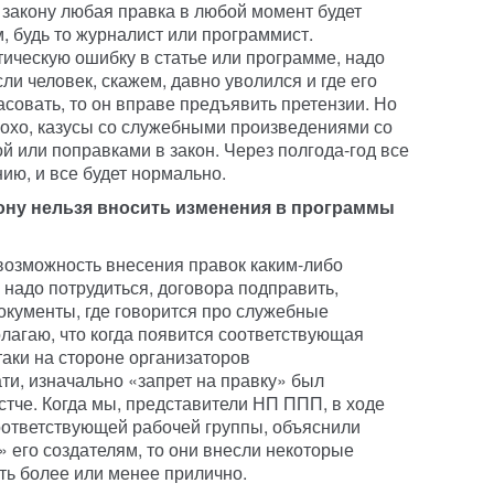
закону любая правка в любой момент будет
, будь то журналист или программист.
тическую ошибку в статье или программе, надо
ли человек, скажем, давно уволился и где его
асовать, то он вправе предъявить претензии. Но
плохо, казусы со служебными произведениями со
й или поправками в закон. Через полгода-год все
ию, и все будет нормально.
кону нельзя вносить изменения в программы
возможность внесения правок каким-либо
надо потрудиться, договора подправить,
окументы, где говорится про служебные
олагаю, что когда появится соответствующая
-таки на стороне организаторов
ти, изначально «запрет на правку» был
стче. Когда мы, представители НП ППП, в ходе
ответствующей рабочей группы, объяснили
 его создателям, то они внесли некоторые
ть более или менее прилично.