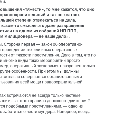
ми.
овышения «тяжести», то мне кажется, что оно
правоохранительный и так не хватает,
ольшей степени отвлекаться на дела,
каком-то смысле это даже развращение
аметили на одном из собраний НП ППП,
м милиционера — не наше дело».
ны. Сторона первая — закон об оперативно-
т проведение тех или иных оперативных
сти от тяжести преступления. Дело в том, что по
и многие виды таких мероприятий просто
имер, оперативный эксперимент разрешен только
 другие особенности. При этом мы должны
йствительно совершается организованными
ользования всей мощи правоохранительной
гах встречаются не всегда только честные
ь же из-за этого правила дорожного движения?
тся подобными преступлениями, — одно из
 заботится о чести мундира. Наверное, всегда