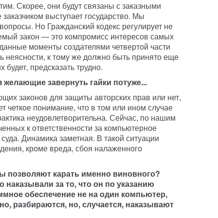
этим. Скорее, они будут связаны с заказными
е заказчиком выступает государство. Мы
 вопросы. Но Гражданский кодекс регулирует не
емый закон — это компромисс интересов самых
 данные моменты создателями четвертой части
ь неясности, к тому же должно быть принято еще
х будет, предсказать трудно.
 желающие завернуть гайки потуже...
ющих законов для защиты авторских прав или нет,
ет четкое понимание, что в том или ином случае
практика неудовлетворительна. Сейчас, по нашим
ченных к ответственности за компьютерное
суда. Динамика заметная. В такой ситуации
дения, кроме вреда, сбоя налаженного
ы позволяют карать именно виновного?
 наказывали за то, что он по указанию
ммное обеспечение не на один компьютер,
чно, разбираются, но, случается, наказывают