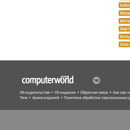
Кибе
Иску
Инте
Вирт
Боль
Data
Об издательстве
Об издании
Обратная связь
Как нас 
Теги
Архив изданий
Политика обработки персональных 