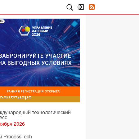
МА
-календарь
еждународный технологический
есс
тября 2026
м ProcessTech