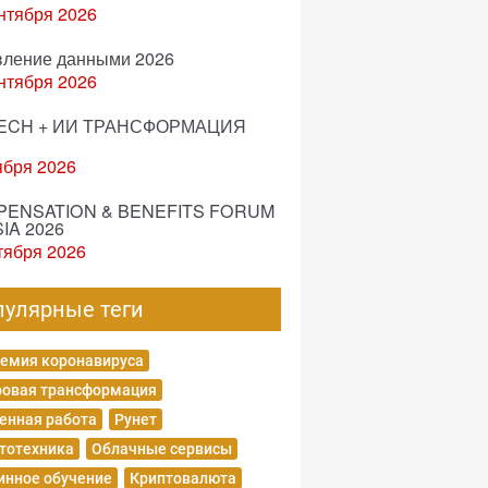
нтября 2026
вление данными 2026
нтября 2026
ECH + ИИ ТРАНСФОРМАЦИЯ
ября 2026
ENSATION & BENEFITS FORUM
IA 2026
тября 2026
пулярные теги
емия коронавируса
овая трансформация
енная работа
Рунет
тотехника
Облачные сервисы
нное обучение
Криптовалюта