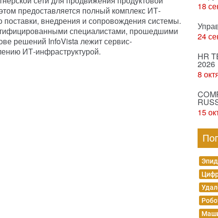
тнерской сети для продвижения продуктовой
18 се
 этом предоставляется полный комплекс ИТ-
до поставки, внедрения и сопровождения системы.
Упра
ертифицированными специалистами, прошедшими
24 се
ве решений InfoVista лежит сервис-
лению ИТ-инфраструктурой.
HR T
2026
8 окт
COMP
RUSS
15 ок
По
Эпид
Цифр
Удал
Робо
Маши