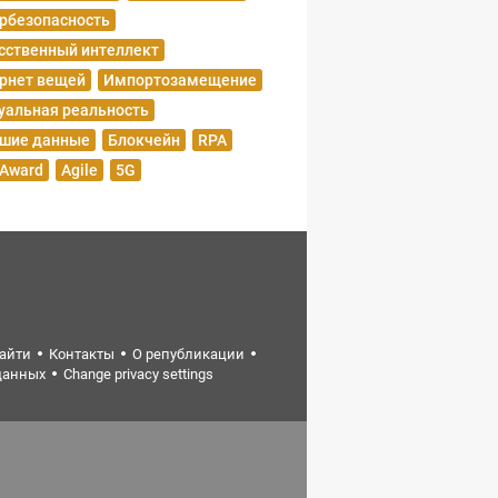
рбезопасность
сственный интеллект
рнет вещей
Импортозамещение
уальная реальность
шие данные
Блокчейн
RPA
 Award
Agile
5G
найти
Контакты
О републикации
данных
Change privacy settings