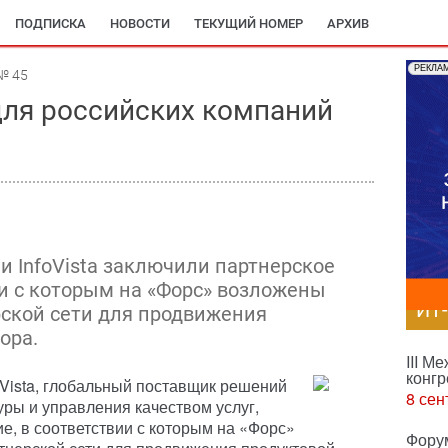
ПОДПИСКА
НОВОСТИ
ТЕКУЩИЙ НОМЕР
АРХИВ
РЕКЛА
№ 45
 для российских компаний
 и InfoVista заключили партнерское
ии с которым на «Форс» возложены
ИТ
ской сети для продвижения
ора.
III М
конгр
oVista, глобальный поставщик решений
8 сен
ры и управления качеством услуг,
е, в соответствии с которым на «Форс»
Фору