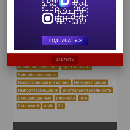
HR TECH + ИИ ТРАНСФОРМАЦИЯ 2026
8 октября 2026
Популярные теги
Эпидемия коронавируса
Цифровая трансформация
Удаленная работа
Рунет
Робототехника
Облачные сервисы
ЗАКРЫТЬ
Машинное обучение
Криптовалюта
Кибербезопасность
Искусственный интеллект
Интернет вещей
Импортозамещение
Виртуальная реальность
Большие данные
Блокчейн
RPA
Data Award
Agile
5G