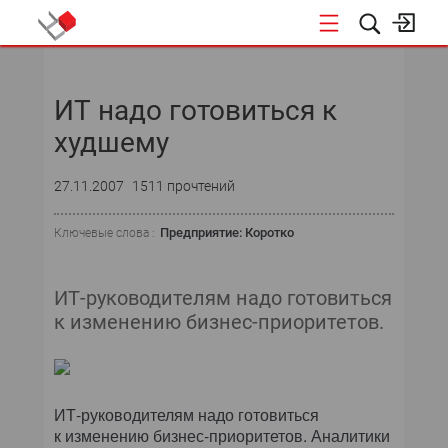
НОВОСТИ
ИТ надо готовиться к
СОБЫТИЯ
худшему
ЭКСПЕРТИЗА
27.11.2007
1511 прочтений
ПОДПИСКА
Предприятие: Коротко
Ключевые слова :
НОВОСТИ
ИТ-руководителям надо готовиться
ТЕКУЩИЙ НОМЕР
к изменению бизнес-приоритетов.
АРХИВ
ИТ-руководителям надо готовиться
к изменению бизнес-приоритетов. Аналитики