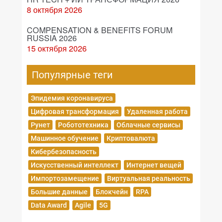
8 октября 2026
COMPENSATION & BENEFITS FORUM
RUSSIA 2026
15 октября 2026
Популярные теги
Эпидемия коронавируса
Цифровая трансформация
Удаленная работа
Рунет
Робототехника
Облачные сервисы
Машинное обучение
Криптовалюта
Кибербезопасность
Искусственный интеллект
Интернет вещей
Импортозамещение
Виртуальная реальность
Большие данные
Блокчейн
RPA
Data Award
Agile
5G