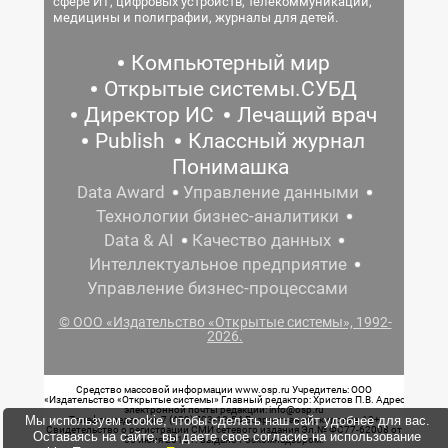
сфере ИТ, цифровых устройств, телекоммуникаций,
медицины и полиграфии, журналы для детей.
Компьютерный мир
Открытые системы.СУБД
Директор ИС
Лечащий врач
Publish
Классный журнал
Понимашка
Data Award
Управление данными
Технологии бизнес-аналитики
Data & AI
Качество данных
Интеллектуальное предприятие
Управление бизнес-процессами
© ООО «Издательство «Открытые системы», 1992-
2026.
Средство массовой информации www.osp.ru Учредитель: ООО
«Издательство «Открытые системы» Главный редактор: Христов П.В. Адрес
электронной почты редакции: info@osp.ru
Мы используем cookie, чтобы сделать наш сайт удобнее для вас.
Телефон редакции: 7 (499) 703-18-54 Возрастная маркировка: 12+
Свидетельство о регистрации СМИ сетевого издания Эл.№ ФС77-62008 от
Оставаясь на сайте, вы даете свое согласие на использование
05 июня 2015 г. выдано Роскомнадзором.