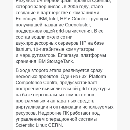
Результатом первой фазы проекта Openlab,
которая завершилась в 2005 году, стало
создание в партнерстве с компаниями
Enterasys, IBM, Intel, HP и Oracle структуры,
получившей название Opencluster,
поддерживающей grid-вычисления. В ее
состав вошли около сотни
двухпроцессорных серверов HP на базе
Itanium, 10-гигабитные коммутаторы
и маршрутизаторы Enterasys, платформы
хранения IBM StorageTank.
В ходе второго этапа реализуется сразу
несколько проектов. Один из них, Platform
Competence Centre, предусматривает
построение вычислительной grid-структуры
на базе персональных компьютеров,
программных и аппаратных средств
виртуализации и оптимизации используемых
ресурсов. Недорогие ПК работают под
управлением операционной системы
Scientific Linux CERN.