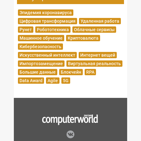
Эпидемия коронавируса
Цифровая трансформация
Удаленная работа
Рунет
Робототехника
Облачные сервисы
Машинное обучение
Криптовалюта
Кибербезопасность
Искусственный интеллект
Интернет вещей
Импортозамещение
Виртуальная реальность
Большие данные
Блокчейн
RPA
Data Award
Agile
5G