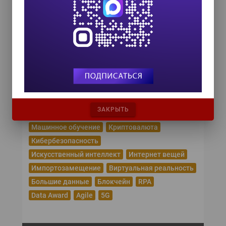
COMPENSATION & BENEFITS FORUM
RUSSIA 2026
15 октября 2026
Популярные теги
Эпидемия коронавируса
Цифровая трансформация
Удаленная работа
ЗАКРЫТЬ
Рунет
Робототехника
Облачные сервисы
Машинное обучение
Криптовалюта
Кибербезопасность
Искусственный интеллект
Интернет вещей
Импортозамещение
Виртуальная реальность
Большие данные
Блокчейн
RPA
Data Award
Agile
5G