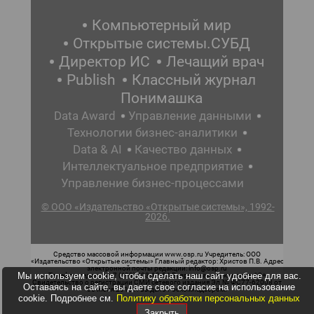
Компьютерный мир
Открытые системы.СУБД
Директор ИС
Лечащий врач
Publish
Классный журнал
Понимашка
Data Award
Управление данными
Технологии бизнес-аналитики
Data & AI
Качество данных
Интеллектуальное предприятие
Управление бизнес-процессами
© ООО «Издательство «Открытые системы», 1992-
2026.
Средство массовой информации www.osp.ru Учредитель: ООО
«Издательство «Открытые системы» Главный редактор: Христов П.В. Адрес
электронной почты редакции: info@osp.ru
Мы используем cookie, чтобы сделать наш сайт удобнее для вас.
Телефон редакции: 7 (499) 703-18-54 Возрастная маркировка: 12+
Свидетельство о регистрации СМИ сетевого издания Эл.№ ФС77-62008 от
Оставаясь на сайте, вы даете свое согласие на использование
05 июня 2015 г. выдано Роскомнадзором.
cookie. Подробнее см.
Политику обработки персональных данных
Закрыть