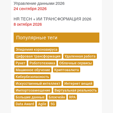
Управление данными 2026
24 сентября 2026
HR TECH + ИИ ТРАНСФОРМАЦИЯ 2026
8 октября 2026
Популярные теги
Эпидемия коронавируса
Цифровая трансформация
Удаленная работа
Рунет
Робототехника
Облачные сервисы
Машинное обучение
Криптовалюта
Кибербезопасность
Искусственный интеллект
Интернет вещей
Импортозамещение
Виртуальная реальность
Большие данные
Блокчейн
RPA
Data Award
Agile
5G