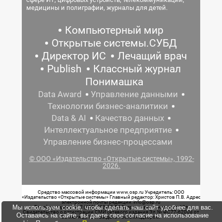
медицины и полиграфии, журналы для детей.
Компьютерный мир
Открытые системы.СУБД
Директор ИС
Лечащий врач
Publish
Классный журнал
Понимашка
Data Award
Управление данными
Технологии бизнес-аналитики
Data & AI
Качество данных
Интеллектуальное предприятие
Управление бизнес-процессами
© ООО «Издательство «Открытые системы», 1992-
2026.
Средство массовой информации www.osp.ru Учредитель: ООО
«Издательство «Открытые системы» Главный редактор: Христов П.В. Адрес
электронной почты редакции: info@osp.ru
Мы используем cookie, чтобы сделать наш сайт удобнее для вас.
Телефон редакции: 7 (499) 703-18-54 Возрастная маркировка: 12+
Свидетельство о регистрации СМИ сетевого издания Эл.№ ФС77-62008 от
Оставаясь на сайте, вы даете свое согласие на использование
05 июня 2015 г. выдано Роскомнадзором.